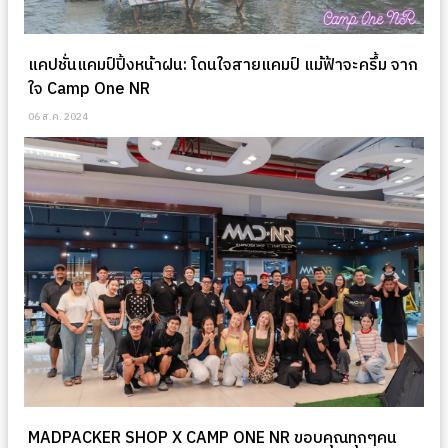
แคปชั่นแคมป์ปิ้งหน้าฝน: โดนใจสายแคมป์ แม้ฟ้าจะครึ้ม จาก
ใจ Camp One NR
06 ส.ค. 2024
MADPACKER SHOP X CAMP ONE NR ขอบคุณทุกๆคน