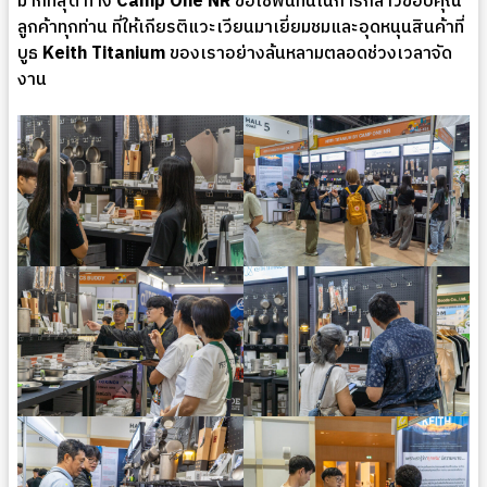
มากที่สุด ทาง
Camp One NR
ขอใช้พื้นที่นี้ในการกล่าวขอบคุณ
ลูกค้าทุกท่าน ที่ให้เกียรติแวะเวียนมาเยี่ยมชมและอุดหนุนสินค้าที่
บูธ
Keith Titanium
ของเราอย่างล้นหลามตลอดช่วงเวลาจัด
งาน