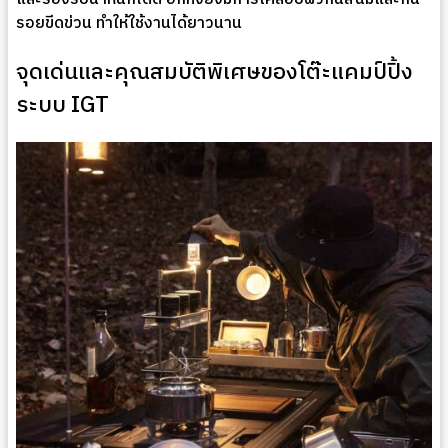
รอยขีดข่วน ทำให้ใช้งานได้ยาวนาน
จุดเด่นและคุณสมบัติพิเศษของโต๊ะแคมป์ปิ้ง
ระบบ IGT