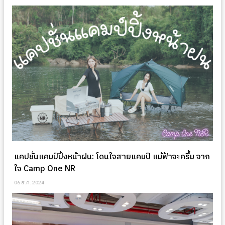
แคปชั่นแคมป์ปิ้งหน้าฝน: โดนใจสายแคมป์ แม้ฟ้าจะครึ้ม จาก
ใจ Camp One NR
06 ส.ค. 2024