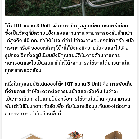
โต๊ะ
IGT ขนาด 3 Unit
ผลิตจากวัสดุ
อลูมิเนียมเกรดพรีเมียม
ซึ่งเป็นวัสดุที่มีความแข็งแรงและทนทาน สามารถรองรับน้ำหนัก
ได้สูงถึง
40 กก.
ทำให้มั่นใจได้ว่าไม่ว่าจะวางอุปกรณ์ทำครัว หม้อ
กระทะ หรือสิ่งของหนักๆ โต๊ะนี้ก็ยังคงมีความมั่นคงและไม่เสีย
รูปทรง อีกทั้งอลูมิเนียมยังมีคุณสมบัติในการต้านทานการ
กัดกร่อนและไม่เป็นสนิม ทำให้โต๊ะสามารถใช้งานได้ยาวนานใน
ทุกสภาพแวดล้อม
หนึ่งในคุณสมบัติเด่นของโต๊ะ
IGT ขนาด 3 Unit
คือ
การพับเก็บ
ที่ง่ายดาย
ทำให้สะดวกต่อการขนย้ายและจัดเก็บ ไม่ว่าจะ
เป็นการเดินทางไปแคมป์ปิ้งหรือการใช้งานในบ้าน คุณสามารถ
พับโต๊ะให้มีขนาดกะทัดรัดเพื่อเก็บในรถหรือมุมเก็บของได้อย่าง
สะดวกสบาย ไม่เปลืองพื้นที่