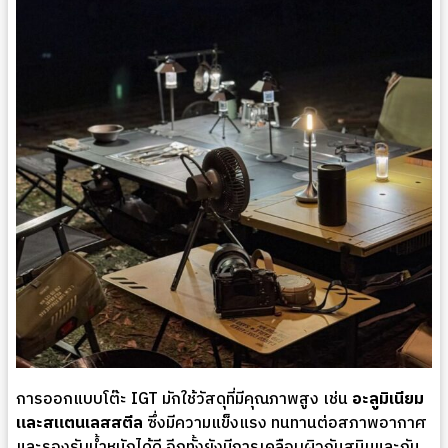
การออกแบบโต๊ะ IGT มักใช้วัสดุที่มีคุณภาพสูง เช่น
อะลูมิเนียม
และสแตนเลสสตีล
ซึ่งมีความแข็งแรง ทนทานต่อสภาพอากาศ
และรองรับน้ำหนักได้ดี อีกทั้งยังมีการเคลือบผิวกันสนิมและกัน