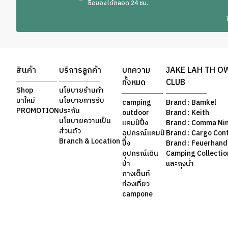
ซื้อของได้ตลอด 24 ชม.
สินค้า
บริการลูกค้า
บทความ
JAKE LAH TH O
ทั้งหมด
CLUB
Shop
นโยบายร้านค้า
มาใหม่
นโยบายการรับ
camping
Brand : Bamkel
PROMOTION
ประกัน
outdoor
Brand : Keith
นโยบายความเป็น
แคมป์ปิ้ง
Brand : Comma Ni
ส่วนตัว
อุปกรณ์แคมป์
Brand : Cargo Con
Branch & Location
ปิ้ง
Brand : Feuerhand
อุปกรณ์เดิน
Camping Collection 
ป่า
และถุงน้ำ
กางเต็นท์
ท่องเที่ยว
campone