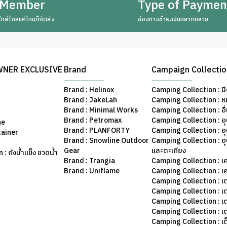
Member
Type of Paymen
ใกล้ไกลแค่ไหนก็จัดส่ง
ช่องทางชำระเงินหลากหลาย
WNER EXCLUSIVE
Brand
Campaign Collecti
Brand : Helinox
Camping Collection : มี
Brand : JakeLah
Camping Collection : ห
Brand : Minimal Works
Camping Collection : อื
Brand : Petromax
Camping Collection : อ
ne
Brand : PLANFORTY
Camping Collection : 
tainer
Brand : Snowline Outdoor
Camping Collection : อ
Gear
และตะเกียง
: ถังน้ำแข็ง ขวดน้ำ
Brand : Trangia
Camping Collection : เค
Brand : Uniflame
Camping Collection : เ
Camping Collection : เ
Camping Collection : เ
Camping Collection : เ
Camping Collection : เ
Camping Collection : เต