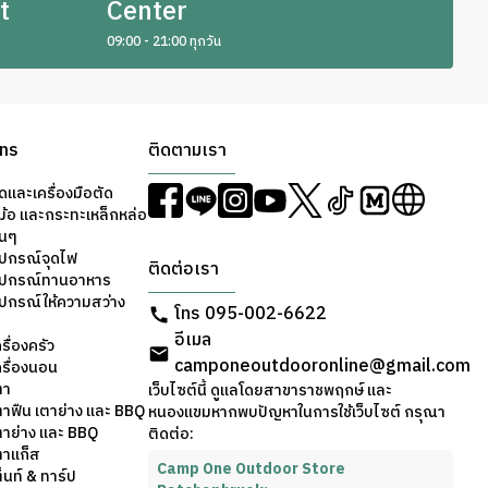
t
Center
09:00 - 21:00 ทุกวัน
ons
ติดตามเรา
ดและเครื่องมือตัด
ม้อ และกระทะเหล็กหล่อ
่นๆ
ุปกรณ์จุดไฟ
ติดต่อเรา
อุปกรณ์ทานอาหาร
ุปกรณ์ให้ความสว่าง
โทร 095-002-6622
อีเมล
รื่องครัว
camponeoutdooronline@gmail.com
ครื่องนอน
ตา
เว็บไซต์นี้ ดูแลโดยสาขาราชพฤกษ์ และ
ตาฟืน เตาย่าง และ BBQ
หนองแขมหากพบปัญหาในการใช้เว็บไซต์ กรุณา
ตาย่าง และ BBQ
ติดต่อ:
ตาแก็ส
Camp One Outdoor Store
็นท์ & ทาร์ป