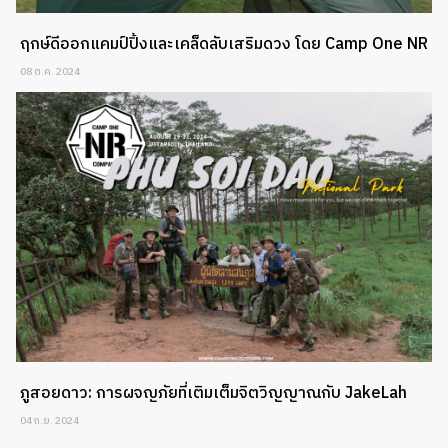
ฤกษ์ดีออกแคมป์ปิ้งและเคล็ดลับเสริมดวง โดย Camp One NR
08 ต.ค. 2024
ภูสอยดาว: การผจญภัยที่เติมเต็มจิตวิญญาณกับ JakeLah
04 ก.ย. 2024