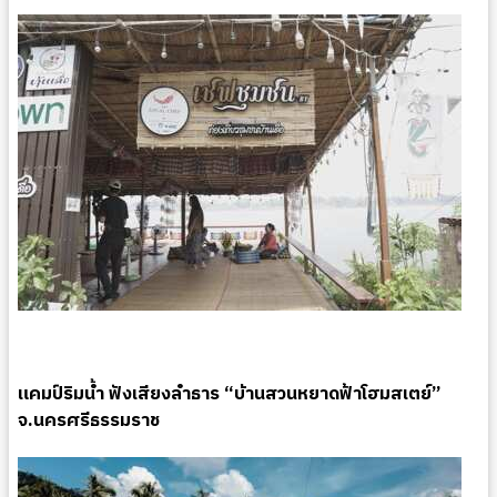
แคมป์ริมน้ำ ฟังเสียงลำธาร “บ้านสวนหยาดฟ้าโฮมสเตย์”
จ.นครศรีธรรมราช