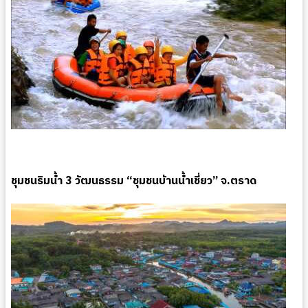
ชุมชนริมน้ำ 3 วัฒนธรรม “ชุมชนบ้านน้ำเชี่ยว” จ.ตราด