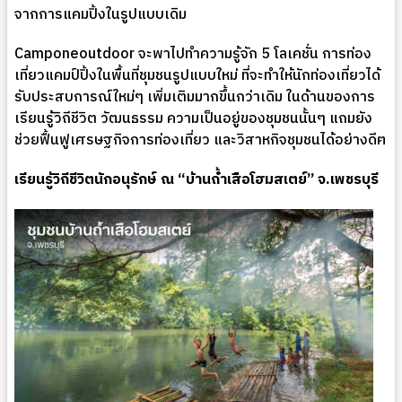
จากการแคมปิ้งในรูปแบบเดิม
Camponeoutdoor จะพาไปทำความรู้จัก 5 โลเคชั่น การท่อง
เที่ยวแคมป์ปิ้งในพื้นที่ชุมชนรูปแบบใหม่ ที่จะทำให้นักท่องเที่ยวได้
รับประสบการณ์ใหม่ๆ เพิ่มเติมมากขึ้นกว่าเดิม ในด้านของการ
เรียนรู้วิถีชีวิต วัฒนธรรม ความเป็นอยู่ของชุมชนนั้นๆ แถมยัง
ช่วยฟื้นฟูเศรษฐกิจการท่องเที่ยว และวิสาหกิจชุมชนได้อย่างดีฅ
เรียนรู้วิถีชีวิตนักอนุรักษ์ ณ “บ้านถ้ำเสือโฮมสเตย์” จ.เพชรบุรี