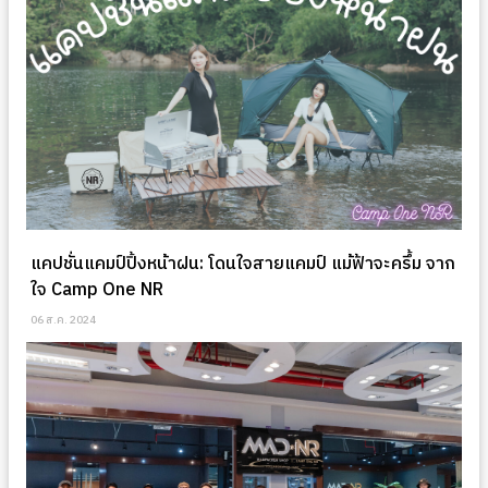
แคปชั่นแคมป์ปิ้งหน้าฝน: โดนใจสายแคมป์ แม้ฟ้าจะครึ้ม จาก
ใจ Camp One NR
06 ส.ค. 2024