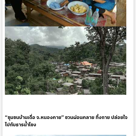
“ชุมชนบ้านเดื่อ จ.หนองคาย” ชวนผ่อนคลาย ทิ้งกาย ปล่อยใจ
ไปกับธารน้ำโขง