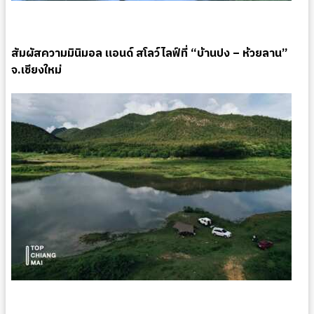
สัมผัสความมินิมอล แอนด์ สโลว์ไลฟ์ที่ “บ้านปง – ห้วยลาน”
จ.เชียงใหม่