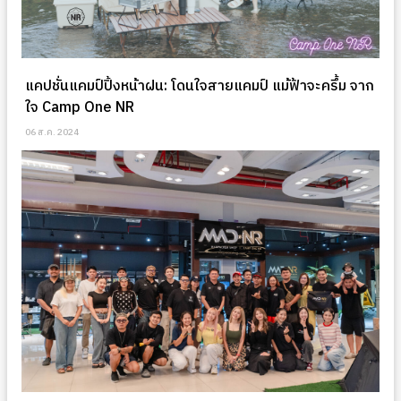
แคปชั่นแคมป์ปิ้งหน้าฝน: โดนใจสายแคมป์ แม้ฟ้าจะครึ้ม จาก
ใจ Camp One NR
06 ส.ค. 2024