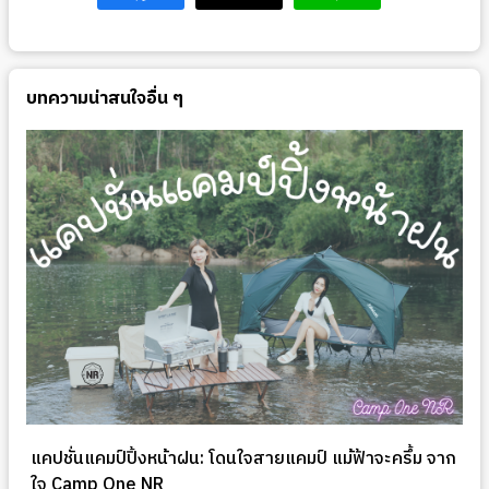
บทความน่าสนใจอื่น ๆ
แคปชั่นแคมป์ปิ้งหน้าฝน: โดนใจสายแคมป์ แม้ฟ้าจะครึ้ม จาก
ใจ Camp One NR