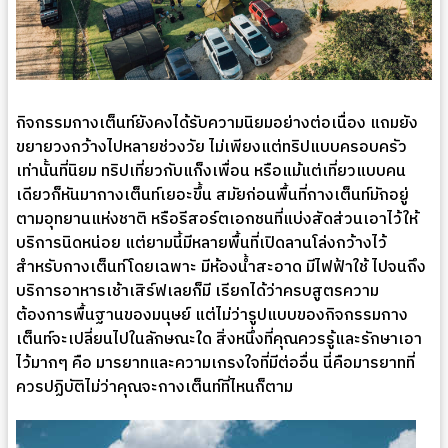
กิจกรรมกางเต็นท์ยังคงได้รับความนิยมอย่างต่อเนื่อง แถมยัง
ขยายวงกว้างไปหลายช่วงวัย ไม่เพียงแต่ทริปแบบครอบครัว
เท่านั้นที่นิยม ทริปเที่ยวกับแก็งเพื่อน หรือแม้แต่เที่ยวแบบคน
เดียวก็หันมากางเต็นท์เยอะขึ้น สมัยก่อนพื้นที่กางเต็นท์มักอยู่
ตามอุทยานแห่งชาติ หรือรีสอร์ตเอกชนที่แบ่งสัดส่วนเอาไว้ให้
บริการนิดหน่อย แต่ยามนี้มีหลายพื้นที่เปิดลานโล่งกว้างไว้
สำหรับกางเต็นท์โดยเฉพาะ มีห้องน้ำสะอาด มีไฟฟ้าใช้ ไปจนถึง
บริการอาหารเช้าเสิร์ฟเลยก็มี เรียกได้ว่าครบสูตรความ
ต้องการพื้นฐานของมนุษย์ แต่ไม่ว่ารูปแบบของกิจกรรมกาง
เต็นท์จะเปลี่ยนไปในลักษณะใด สิ่งหนึ่งที่คุณควรรู้และรักษาเอา
ไว้มากๆ คือ มารยาทและความเกรงใจที่มีต่ออื่น นี่คือมารยาทที่
ควรปฏิบัติไม่ว่าคุณจะกางเต็นท์ที่ไหนก็ตาม