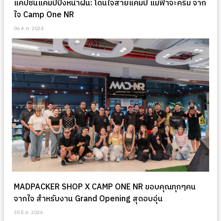
แคปชั่นแคมป์ปิ้งหน้าฝน: โดนใจสายแคมป์ แม้ฟ้าจะครึ้ม จาก
ใจ Camp One NR
06 ส.ค. 2024
MADPACKER SHOP X CAMP ONE NR ขอบคุณทุกๆคน
จากใจ สำหรับงาน Grand Opening สุดอบอุ่น
30 มิ.ย. 2026