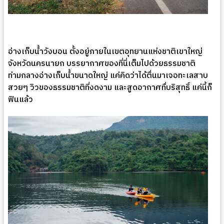
อ่างเก็บน้ำวังบอน ตั้งอยู่ภายในเขตอุทยานแห่งชาติเขาใหญ่
จังหวัดนครนายก บรรยากาศของที่นี่เต็มไปด้วยธรรมชาติ
ท่ามกลางอ่างเก็บน้ำขนาดใหญ่ แค่คิดว่าได้ตื่นมาเจอทะเลสาบ
สวยๆ วิวของธรรมชาติที่งดงาม และสูดอากาศทื่บริสุทธิ์ แค่นี้ก็
ฟินแล้ว