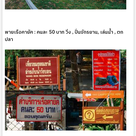
พายเรือคายัค : คนละ 50 บาท วิ่ง , ปั่นจักรยาน, เล่นน้ำ , ตก
ปลา