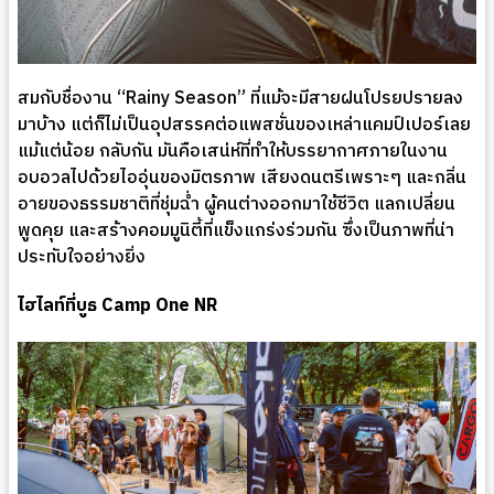
สมกับชื่องาน “Rainy Season” ที่แม้จะมีสายฝนโปรยปรายลง
มาบ้าง แต่ก็ไม่เป็นอุปสรรคต่อแพสชั่นของเหล่าแคมป์เปอร์เลย
แม้แต่น้อย กลับกัน มันคือเสน่ห์ที่ทำให้บรรยากาศภายในงาน
อบอวลไปด้วยไออุ่นของมิตรภาพ เสียงดนตรีเพราะๆ และกลิ่น
อายของธรรมชาติที่ชุ่มฉ่ำ ผู้คนต่างออกมาใช้ชีวิต แลกเปลี่ยน
พูดคุย และสร้างคอมมูนิตี้ที่แข็งแกร่งร่วมกัน ซึ่งเป็นภาพที่น่า
ประทับใจอย่างยิ่ง
ไฮไลท์ที่บูธ Camp One NR