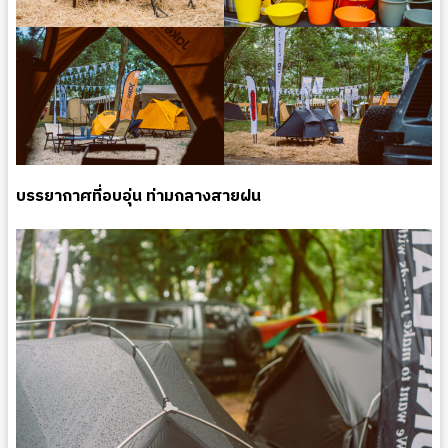
บรรยากาศที่อบอุ่น ท่ามกลางสายฝน