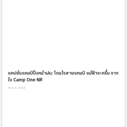
แคปชั่นแคมป์ปิ้งหน้าฝน: โดนใจสายแคมป์ แม้ฟ้าจะครึ้ม จาก
ใจ Camp One NR
06 ส.ค. 2024