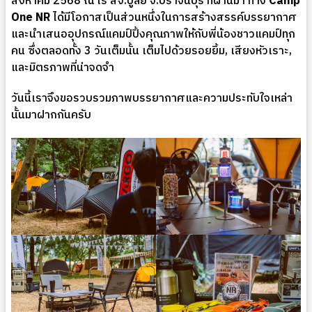
สิงหาคม 2568 ณ ไร่ สจ.บูลย์ จ.ปราจีนบุรี ที่ผ่านมา ทาง
Camp
One NR
ได้มีโอกาสเป็นส่วนหนึ่งในการสร้างสรรค์บรรยากาศ
และนำเสนออุปกรณ์แคมป์ปิ้งคุณภาพให้กับพี่น้องชาวแคมป์ทุก
คน ซึ่งตลอดทั้ง 3 วันเต็มนั้น เต็มไปด้วยรอยยิ้ม, เสียงหัวเราะ,
และมิตรภาพที่น่าจดจำ
วันนี้เราจึงขอรวบรวมภาพบรรยากาศและความประทับใจเหล่า
นั้นมาฝากกันครับ