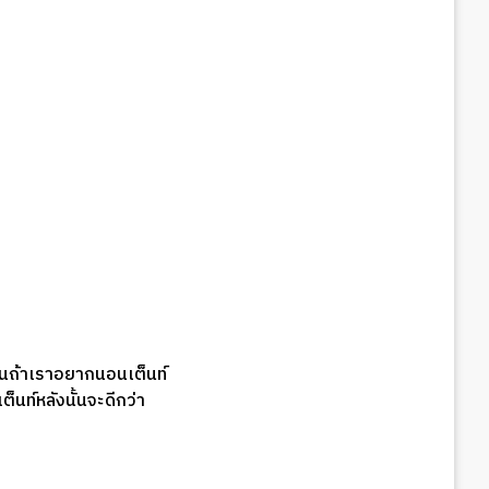
้นถ้าเราอยากนอนเต็นท์
นท์หลังนั้นจะดีกว่า