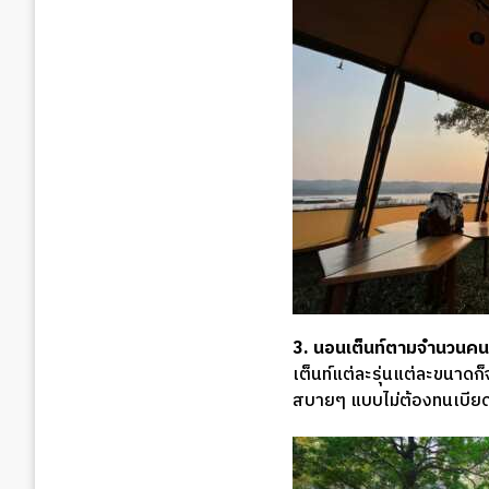
3. นอนเต็นท์ตามจำนวนคน
เต็นท์แต่ละรุ่นแต่ละขนาด
สบายๆ แบบไม่ต้องทนเบียดก