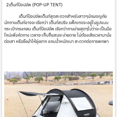
2เต็นท์ป๊อปอัพ (
POP-UP TENT)
เต็นท์ป๊อปอัพเต็นท์สุดสะดวกสำหรับสาวๆนักผจญภัย
นักกางเต็นท์อาจจะเรียกว่า เต็นท์สปริง แพ็คเกจจะอยู่ในรูปแบบ
กระเป๋าทรงกลม เต็นท์ป๊อปอัพ เรียกว่ากางง่ายสุดๆไม่ว่าจะเป็นมือ
ใหม่เพิ่งหัดกาง เวลาจะเก็บก็แสนจะง่ายดาย ไม่ต้องเสียเวลามานั่ง
ต่อเสา หรือขึงผ้าให้ยุ่งยาก แถมน้ำหนักเบา สะดวกต่อการพกพา