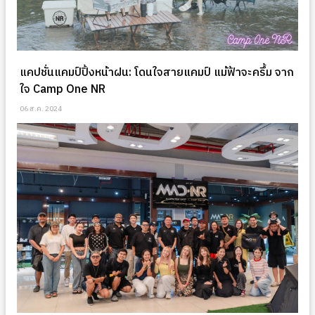
แคปชั่นแคมป์ปิ้งหน้าฝน: โดนใจสายแคมป์ แม้ฟ้าจะครึ้ม จาก
ใจ Camp One NR
06 ส.ค. 2024