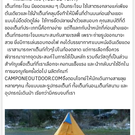
เต็นท์กระโจม มียอดแหลม ๆ เป็นกระโจม ใช้เสาตรงกลางแค่เพียง
ต้นเดียวและใช้ผ้าเต็นท์คลุมจึงทำให้มีพื้นที่ด้านบนค่อนข้างเยอะ
แบบไม่อึดอัดดูโล่ง ใช้การยึดปลายผ้าด้วยสมอบก คุณสมบัติที่ดี
ของเต็นท์ประเภทนี้คือกางง่าย แต่ก็แลกกับน้ำหนักที่ค่อนข้างเยอะ
เต็นท์ทรงกระโจมเหมาะสมกับสายเซลฟี่ เพราะถ่ายรูปออกมาจะ
สวย ยิ่งมีการเล่นรอบกองไฟ คงได้บรรยากาศแบบหนังอินเดียแดง
เราสามารถหาเต็นท์ทั่วๆไปในท้องตลาด แต่การเลือกซื้อควร
พิจารณาจากจุดประสงค์ในการใช้เป็นหลัก รวมถึงวัสดุที่เป็นส่วน
สำคัญเพื่อเต็นท์ที่เราเลือกจะคงทนแข็งแรง และนำกลับมาใช้อีกใน
การผจญภัยครั้งต่อไป ผลิตภัณฑ์
CAMPONEOUTDOOR.COM
จึงตอบโจทย์ให้นักเดินทางสายลุย
หลายๆคน ทั้งแบบและรูปทรงเต็นท์ ทั้งเต็นท์นอน
,
เต็นท์สนาม และ
อุปกรณ์เดินป่า เรียกว่ามีครบจบที่เรา