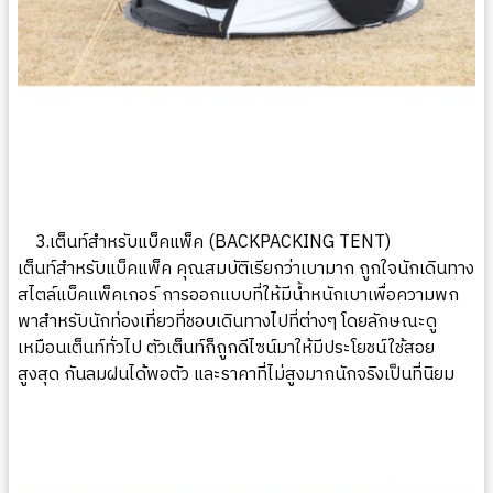
3.เต็นท์สำหรับแบ็คแพ็ค (
BACKPACKING TENT)
เต็นท์สำหรับแบ็คแพ็ค คุณสมบัติเรียกว่าเบามาก ถูกใจนักเดินทาง
สไตล์แบ็คแพ็คเกอร์ การออกแบบที่ให้มีน้ำหนักเบาเพื่อความพก
พาสำหรับนักท่องเที่ยวที่ชอบเดินทางไปที่ต่างๆ โดยลักษณะดู
เหมือนเต็นท์ทั่วไป ตัวเต็นท์ก็ถูกดีไซน์มาให้มีประโยชน์ใช้สอย
สูงสุด กันลมฝนได้พอตัว และราคาที่ไม่สูงมากนักจริงเป็นที่นิยม