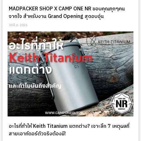
MADPACKER SHOP X CAMP ONE NR ขอบคุณทุกๆคน
จากใจ สำหรับงาน Grand Opening สุดอบอุ่น
30 มิ.ย. 2026
อะไรที่ทำให้ Keith Titanium แตกต่าง? เจาะลึก 7 เหตุผลที่
สายเอาท์ดอร์ตัวจริงต้องมี!