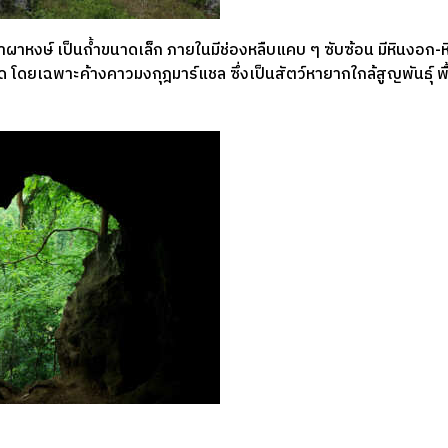
ำผาหงษ์ เป็นถ้ำขนาดเล็ก ภายในมีช่องหลืบแคบ ๆ ซับซ้อน มีหินงอก-หิน
ดยเฉพาะค้างคาวมงกุฎมาร์แชล ซึ่งเป็นสัตว์หายากใกล้สูญพันธุ์ พื้