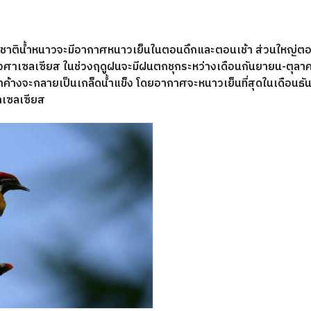
าติน้ำหนาวจะมีอากาศหนาวเย็นในตอนดึกและตอนเช้า ส่วนใหญ่ต
 องศาเซลเซียส ในช่วงฤดูฝนจะมีฝนตกชุกระหว่างเดือนกันยายน-ตุล
ำค้างจะกลายเป็นเกล็ดน้ำแข็ง โดยอากาศจะหนาวเย็นที่สุดในเดือนธ
าเซลเซียส