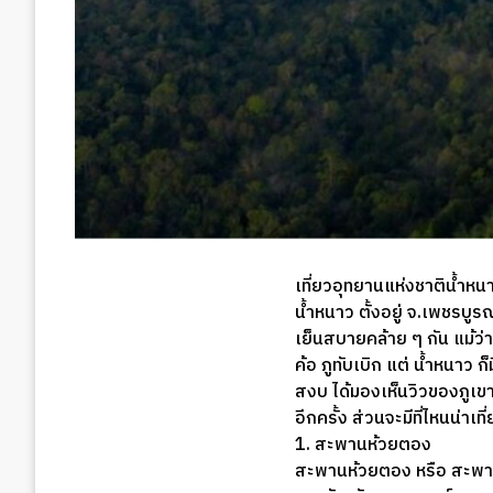
เที่ยวอุทยานแห่งชาติน้ำห
น้ำหนาว ตั้งอยู่ จ.เพชรบู
เย็นสบายคล้าย ๆ กัน แม้ว่
ค้อ ภูทับเบิก แต่ น้ำหนาว 
สงบ ได้มองเห็นวิวของภูเขาเ
อีกครั้ง ส่วนจะมีที่ไหนน่า
1. สะพานห้วยตอง
สะพานห้วยตอง หรือ สะพานพ