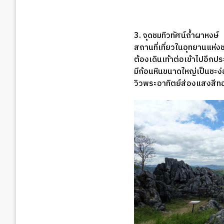
3. จุดชมทิวทัศน์ถ้ำผาหงษ์
สถานที่เที่ยวในอุทยานแห่
ต้องเดินเท้าต่อเข้าไปอี
มีก้อนหินขนาดใหญ่เป็นชะง่
วิวพระอาทิตย์ส่องแสงสีทอ