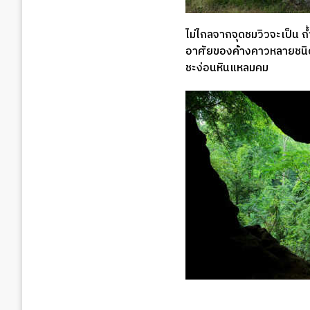
ไม่ไกลจากจุดชมวิวจะเป็น ถ้
อาศัยของค้างคาวหลายชนิด โ
ชะง่อนหินแหลมคม