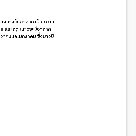
อนกลางวันอากาศเย็นสบาย
าคม และฤดูหนาวจะมีอากาศ
ันวาคมและมกราคม ซึ่งบางปี