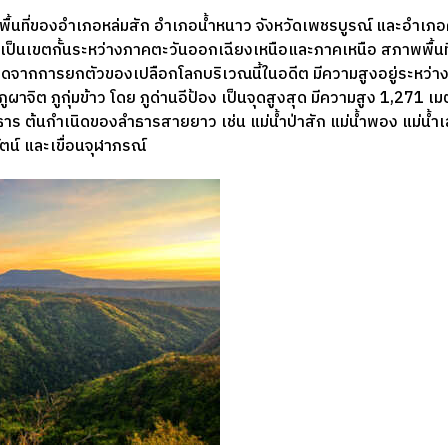
พื้นที่ของอำเภอหล่มสัก อำเภอน้ำหนาว จังหวัดเพชรบูรณ์ และอำเภอคอ
ร่ เป็นเขตกั้นระหว่างภาคตะวันออกเฉียงเหนือและภาคเหนือ สภาพพื้นที่
กิดจากการยกตัวของเปลือกโลกบริเวณนี้ในอดีต มีความสูงอยู่ระหว่
ผาจิต ภูกุ่มข้าว โดย ภูด่านอีป้อง เป็นจุดสูงสุด มีความสูง 1,271 เ
ธาร ต้นกำเนิดของลำธารสายยาว เช่น แม่น้ำป่าสัก แม่น้ำพอง แม่น้ำเ
รัตน์ และเขื่อนจุฬาภรณ์