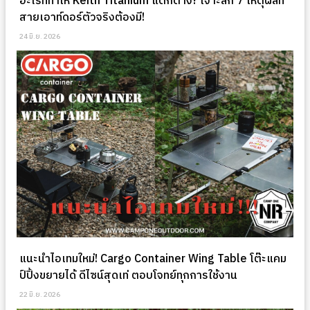
อะไรที่ทำให้ Keith Titanium แตกต่าง? เจาะลึก 7 เหตุผลที่
สายเอาท์ดอร์ตัวจริงต้องมี!
24 มิ.ย. 2026
แนะนำไอเทมใหม่! Cargo Container Wing Table โต๊ะแคม
ป์ปิ้งขยายได้ ดีไซน์สุดเท่ ตอบโจทย์ทุกการใช้งาน
22 มิ.ย. 2026