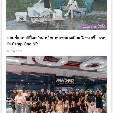
แคปชั่นแคมป์ปิ้งหน้าฝน: โดนใจสายแคมป์ แม้ฟ้าจะครึ้ม จาก
ใจ Camp One NR
06 ส.ค. 2024