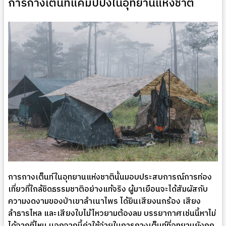
การกางเต็นท์แคมป์ปิ้งในอุทยานแห่งชาติ
การกางเต็นท์ในอุทยานแห่งชาตินั้นมอบประสบการณ์การท่อง
เที่ยวที่ใกล้ชิดธรรมชาติอย่างแท้จริง ผู้มาเยือนจะได้สัมผัสกับ
ความงดงามของป่าเขาลำเนาไพร ได้ยินเสียงนกร้อง เสียง
ลำธารไหล และเสียงใบไม้ไหวยามต้องลม บรรยากาศเช่นนี้หาไม่
ได้จากที่ไหน นอกจากนี้ค่าใช้จ่ายในการกางเต็นท์ที่อุทยานยังถูก