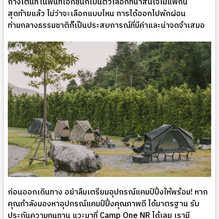
กางเต็นท์ในพื้นที่เอกชนก็เป็นตัวเลือกที่น่าสนใจไม่แพ้กัน
สุดท้ายแล้ว ไม่ว่าจะเลือกแบบไหน การได้ออกไปพักผ่อน
ท่ามกลางธรรมชาติก็เป็นประสบการณ์ที่มีค่าและน่าจดจำเสมอ
ก่อนออกเดินทาง อย่าลืมเตรียมอุปกรณ์แคมป์ปิ้งให้พร้อม! หาก
คุณกำลังมองหาอุปกรณ์แคมป์ปิ้งคุณภาพดี ได้มาตรฐาน รับ
ประกันความทนทาน แวะมาที่ Camp One NR ได้เลย เรามี