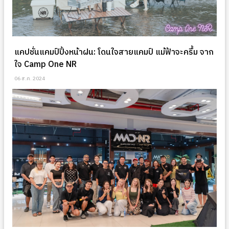
แคปชั่นแคมป์ปิ้งหน้าฝน: โดนใจสายแคมป์ แม้ฟ้าจะครึ้ม จาก
ใจ Camp One NR
06 ส.ค. 2024