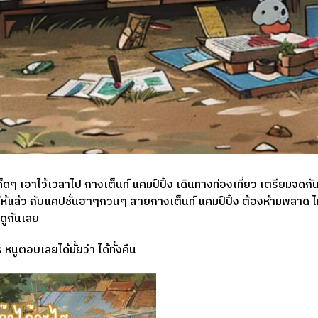
็ดๆ เอาไว้เวลาไป กางเต็นท์ แคมป์ปิ้ง เดินทางท่องเที่ยว เตรียมจดกั
ล้ว กับแคปชั่นฮาๆกวนๆ สายกางเต็นท์ แคมป์ปิ้ง ต้องห้ามพลาด ไม่ว
ดูกันเลย
หนูตอบเลยได้มั้ยว่า ได้ทั้งคืน