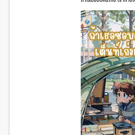
ถ้าเธอชอบคนเก่ง เรากางเต