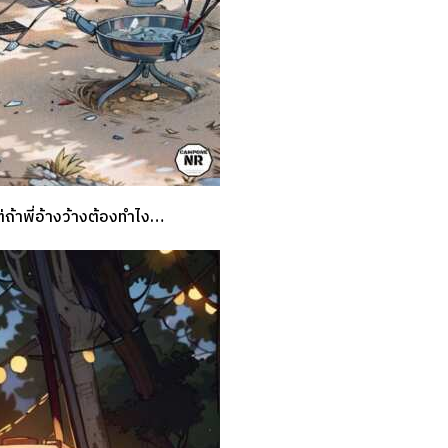
่ถ้าพี่อ้างว้างต้องทำไง…