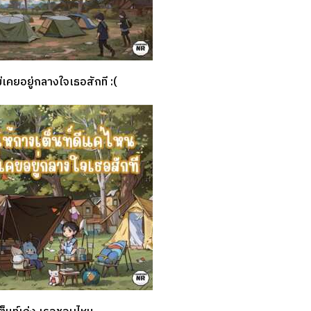
ม่เคยอยู่กลางใจเธอสักที :(