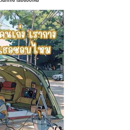
็นท์เก่ง เธอชอบไหม