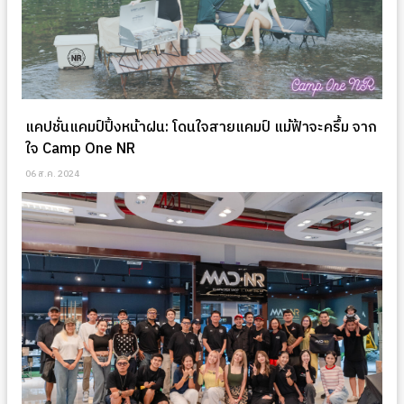
แคปชั่นแคมป์ปิ้งหน้าฝน: โดนใจสายแคมป์ แม้ฟ้าจะครึ้ม จาก
ใจ Camp One NR
06 ส.ค. 2024