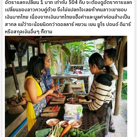
อัตราแลกเปลี่ยน 1 บาท เท่ากับ 504 กีบ จะต้องดูอัตราการแลก
เปลี่ยนของลาวควบคู่ด้วย จึงไม่แปลกใจเลยถ้าคนลาวเขาชอบ
เงินบาทไทย เนื่องจากเงินบาทไทยแข็งค่าและมูลค่าค่อนข้างเป็น
สากล แม้ว่าจะน้อยนิดกว่าดอลลาร์ หยวน เยน ยูโร ปอนด์ ดีนาร์
หรือสกุลเงินอื่นๆ ก็ตาม