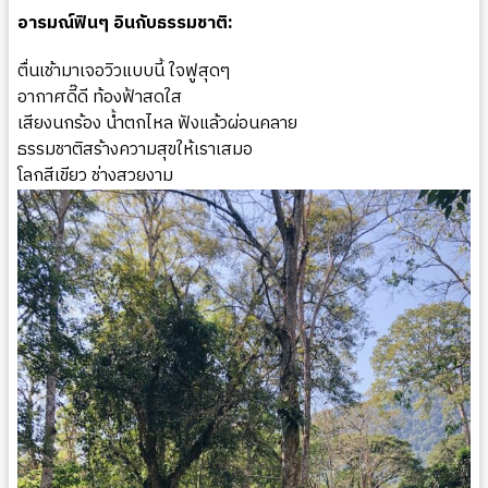
อารมณ์ฟินๆ อินกับธรรมชาติ:
ตื่นเช้ามาเจอวิวแบบนี้ ใจฟูสุดๆ
อากาศดี๊ดี ท้องฟ้าสดใส
เสียงนกร้อง น้ำตกไหล ฟังแล้วผ่อนคลาย ️
ธรรมชาติสร้างความสุขให้เราเสมอ
โลกสีเขียว ช่างสวยงาม