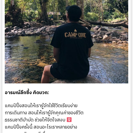
อารมณ์ลึกซึ้ง คิดบวก:
แคมป์ปิ้งสอนให้เรารู้จักใช้ชีวิตเรียบง่าย ️
การเดินทาง สอนให้เรารู้จักคุณค่าของชีวิต
ธรรมชาติบำบัด ช่วยให้จิตใจสงบ ‍
แคมป์ปิ้งครั้งนี้ สอนอะไรเราหลายอย่าง