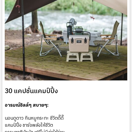
30 แคปชั่นแคมป์ปิ้ง ️
อารมณ์ชิลล์ๆ สบายๆ:
นอนดูดาว กินหมูกระทะ ชีวิตดี๊ดี๊
แคมป์ปิ้ง ชาร์จพลังให้ชีวิต