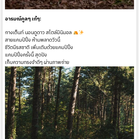
อารมณ์คูลๆ เก๋ๆ:
กางเต็นท์ นอนดูดาว สไตล์มินิมอล
สายแคมป์ปิ้ง ห้ามพลาดวิวนี้ ️
ชีวิตมีรสชาติ เพิ่มเติมด้วยแคมป์ปิ้ง ️
แคมป์ปิ้งครั้งนี้ สุดปัง
เก็บความทรงจำดีๆ ผ่านภาพถ่าย