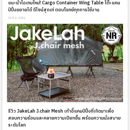
แนะนำไอเทมใหม่! Cargo Container Wing Table โต๊ะแคม
ป์ปิ้งขยายได้ ดีไซน์สุดเท่ ตอบโจทย์ทุกการใช้งาน
22 มิ.ย. 2026
รีวิว JakeLah J.chair Mesh เก้าอี้แคมป์ปิ้งที่เกิดมาเพื่อ
สยบความร้อนและคลายความเปียกชื้น พร้อมความนั่งสบาย
ระดับโลก