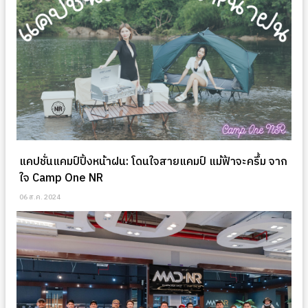
แคปชั่นแคมป์ปิ้งหน้าฝน: โดนใจสายแคมป์ แม้ฟ้าจะครึ้ม จาก
ใจ Camp One NR
06 ส.ค. 2024