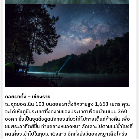
ดอยผาตั้ง – เชียงราย
ณ จุดยอดเนิน 103 บนดอยผาตั้งที่ความสูง 1,653 เมตร คุณ
จะได้เห็นภูมิประเทศที่งดงามของประเทศเพื่อนบ้านแบบ 360
องศา ซึ่งเป็นจุดดึงดูดนักท่องเที่ยวให้ไปกางเต็นท์ค้างคืน เพื่อ
ชมพระอาทิตย์ขึ้น ท่ามกลางหมอกหนา ลัดเลาะไปตามแม่น้ำโขงที่
คดเคี้ยวเข้าไปในหุบเขาฝั่งลาว อีกทั้งยังมีดอกพญาเสือโคร่ง