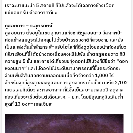
เราจะมาแนะนำ 5 สถานที่ ที่ไปแล้วจะได้เจอทางช้างเผือก
แน่นอนครับ ถ้าอากาศดีนะ
ภูสอยดาว – จ.อุตรดิตถ์
ภูสอยดาว ตั้งอยู่ในเขตอุทยานแห่งชาติภูสอยดาว มีสภาพป่า
ค่อนข้างสมบูรณ์ปกคลุมไปด้วยป่าธรรมชาติที่สวยงาม และยัง
เป็นแหล่งต้นน้ำลำธาร สำหรับไฮไลท์ที่ดึงดูดใจของนักท่องเที่ยว
ให้มาเยือนที่นี้ได้อย่างต่อเนื่องคงหนีไม่พ้น น้ำตกภูสอยดาว ที่มี
ความสูง 5 ชั้น และการได้เที่ยวชมทุ่งดอกไม้สีม่วงที่มีชื่อว่า “ดอก
หงอนนาค” และไม้ดอกไม้ประดับนานาพรรณที่ขึ้นกระจัดกระ
จ่ายเพิ่มสีสันสวยงามตลอดบนเนื้อที่กว้างกว่า 1,000 ไร่
สำหรับจุดที่สูงสุดของภูสอยดาว สูงจากระดับน้ำทะเลถึง 2,102
เมตรเลยทีเดียว สภาพอากาศที่นี่จึงเย็นสบายตลอดปี ฤดูกาล
ท่องเที่ยวจะเริ่มตั้งแต่เดือนส.ค. – ม.ค. โดยมีอุณหภูมิเฉลี่ยต่ำ
สุดที่ 13 องศาเซลเซียส