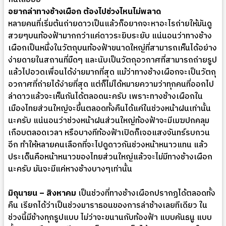
อยากล่าทางช้างเผือก ต้องไปช่วงไหนไม่พลาด
หลายคนที่เริ่มต้นถ่ายดาวเป็นแล้วก็อยากจะหาอะไรถ่ายให้มันดู
สวยๆบนท้องฟ้ามากกว่าแค่ดาวระยิบระยับ แน่นอนว่าทางช้าง
เผือกเป็นหนึ่งในวัตถุบนท้องฟ้าขนาดใหญ่ที่สามารถเห็นได้อย่าง
ง่ายดายในสถานที่มืดๆ และนับเป็นวัตถุอวกาศที่สามารถถ่ายรูป
แล้วไปอวดเพื่อนได้ง่ายมากที่สุด แม้ว่าทางช้างเผือกจะเป็นวัตถุ
อวกาศที่ถ่ายได้ง่ายที่สุด แต่ก็ไม่ได้หมายความว่าทุกคนที่ออกไป
ล่าดาวแล้วจะเห็นกันได้ตลอดนะครับ เพราะทางช้างเผือกใน
เมืองไทยส่วนใหญ่จะขึ้นตลอดทั้งคืนได้แค่ในช่วงหน้าฝนเท่านั้น
นะครับ แน่นอนว่าช่วงหน้าฝนส่วนใหญ่ท้องฟ้าจะมีเมฆปกคลุม
เกือบตลอดเวลา หรือบางทีท้องฟ้าเปิดก็เจอแสงจันทร์รบกวน
อีก ทำให้หลายคนเลือกที่จะไปดูดาวกันช่วงหน้าหนาวแทน แล้ว
ประเด็นคือหน้าหนาวของไทยส่วนใหญ่แล้วจะไม่มีทางช้างเผือก
นะครับ มันจะมีแค่หางช้างบางๆเท่านั้น
มิถุนายน – สิงหาคม
เป็นช่วงที่ทางช้างเผือกปรากฏได้ตลอดทั้ง
คืน เรียกได้ว่าเป็นช่วงมาราธอนของการล่าช้างเลยทีเดียว ใน
ช่วงนี้มีช้างทุกรูปแบบ ไม่ว่าจะขนานกับท้องฟ้า แบบคันธนู แบบ