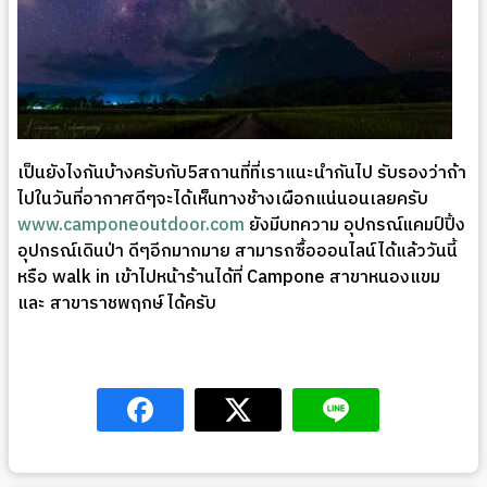
เป็นยังไงกันบ้างครับกับ5สถานที่ที่เราแนะนำกันไป รับรองว่าถ้า
ไปในวันที่อากาศดีๆจะได้เห็นทางช้างเผือกแน่นอนเลยครับ
www.camponeoutdoor.com
ยังมีบทความ อุปกรณ์แคมป์ปิ้ง
อุปกรณ์เดินป่า ดีๆอีกมากมาย สามารถซื้อออนไลน์ได้แล้ววันนี้
หรือ walk in เข้าไปหน้าร้านได้ที่ Campone สาขาหนองแขม
และ สาขาราชพฤกษ์ ได้ครับ