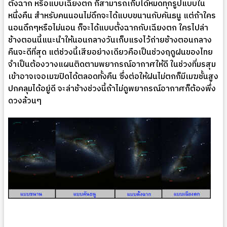
ตั้งฉาก หรือแบบเฉียงตก ก็สามารถเก็บได้หมดทุกรูปแบบใน
หนึ่งคืน สำหรับคนนอนไม่ดึกจะได้แบบขนานกับคันธนู แต่ถ้าใคร
นอนดึกๆหรือไม่นอน ก็จะได้แบบตั้งฉากกับเฉียงตก ใครไปล่า
ช้างตอนนี้แนะนำให้นอนกลางวันเก็บแรงไว้ถ่ายช้างตอนกลาง
คืนจะดีที่สุด แต่ช่วงนี้เสียอย่างเดียวคือเป็นช่วงฤดูฝนของไทย
จำเป็นต้องวางแผนติดตามพยากรณ์อากาศให้ดี ในช่วงที่มรสุม
เข้าอาจเจอเมฆปิดได้ตลอดทั้งคืน ซึ่งต่อให้ฝนไม่ตกก็มีเมฆชั้นสูง
ปกคลุมได้อยู่ดี จะล่าช้างช่วงนี้ถ้าไม่ดูพยากรณ์อากาศก็ต้องพึ่ง
ดวงล้วนๆ