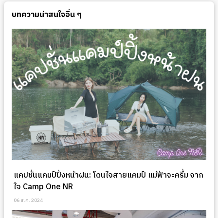
บทความน่าสนใจอื่น ๆ
แคปชั่นแคมป์ปิ้งหน้าฝน: โดนใจสายแคมป์ แม้ฟ้าจะครึ้ม จาก
ใจ Camp One NR
06 ส.ค. 2024