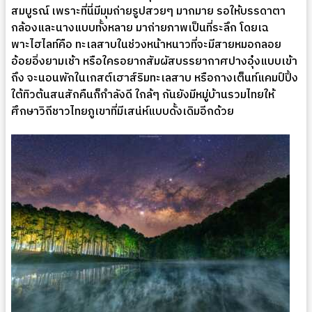
สมบูรณ์ เพราะที่นี่มีมุมถ่ายรูปสวยๆ มากมาย รอให้บรรดาตา
กล้องและนางแบบทั้งหลาย มาถ่ายภาพเป็นที่ระลึก โดยเฉ
พาะไฮไลท์คือ ทะเลสาบในช่วงหน้าหนาวที่จะมีสายหมอกลอย
อ้อยอิ่งยามเช้า หรือใครอยากสัมผัสบรรยากาศปางอุ๋งแบบเข้า
ถึง จะนอนพักในเกสต์เฮาส์ริมทะเลสาบ หรือกางเต็นท์แคมป์ปิ้ง
ใต้ทิวต้นสนสักคืนก็กำลังดี ใกล้ๆ กันยังมีหมู่บ้านรวมไทยให้
ศึกษาวิถีชาวไทยภูเขาที่มีเสน่ห์แบบดั้งเดิมอีกด้วย