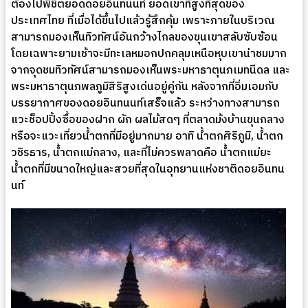
ต้องไปพิชิตยอดดอยอินทนนท์ ยอดเขาที่สูงที่สุดของ
ประเทศไทย ที่เมื่อได้ขึ้นไปแล้วรู้สึกคุ้ม เพราะภายในบริเวณ
สามารถมองเห็นทิวทัศน์อันกว้างไกลของขุนเขาสลับซับซ้อน
โดยเฉพาะยามเช้าจะมีทะเลหมอกปกคลุมเหนือหุบเขาน่าชมมาก
จากจุดชมทิวทัศน์สามารถมองเห็นพระมหาธาตุนภเมทนีดล และ
พระมหาธาตุนภพลภูมิสิริสูงเด่นอยู่คู่กัน หลังจากที่อิ่มเอมกับ
บรรยากาศของดอยอินทนนท์เสร็จแล้ว ระหว่างทางสามารถ
แวะช็อปปิ้งซื้อของฝาก ผัก ผลไม้สดๆ ที่ตลาดม้งบ้านขุนกลาง
หรือจะแวะเที่ยวน้ำตกที่มีอยู่มากมาย อาทิ น้ำตกศิริภูมิ, น้ำตก
วชิรธาร, น้ำตกแม่กลาง, และที่ไม่ควรพลาดคือ น้ำตกแม่ยะ
น้ำตกที่มีขนาดใหญ่และสวยที่สุดในอุทยานแห่งชาติดอยอินทน
นท์