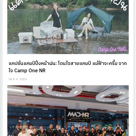
แคปชั่นแคมป์ปิ้งหน้าฝน: โดนใจสายแคมป์ แม้ฟ้าจะครึ้ม จาก
ใจ Camp One NR
06 ส.ค. 2024