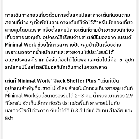
การเดินทางท่องเที่ยวด้วยการตั้งแคมป์และกางเต้นท์นอนตาม
สถานที่ต่าง ๆ ทั้งพักในลานกางเต้นท์ที่จัดไว้สำหรับนักท่องเที่ยว
สายลุยโดยเฉพาะ หรือตั้งแคมป์กางเต้นท์ตามป่าเขาของนักท่อง
เที่ยวสายผจญภัย อุปกรณ์ที่เรียบง่ายสไตล์มินิมอลจากแบรนด์
Minimal Work ช่วยให้การสะพายป้ตะลุยป่าเป็นเรื่องง่าย
เพราะนอกจากน้ำหนักเบาและสวยงาม ใช้ประโยชน์ได้
อเนกประสงค์ ราคายังจับต้องได้ไม่แพง และต่อไปนี้คือ 5 อุปก
รณ์แคมป์ปิ้งสไตล์มินิมอลที่นักเดินทางไม่ควรพลาด
เต้นท์
Minimal Work “Jack Shelter Plus ”
เต้นท์เป็น
อุปกรณ์สำคัญที่จะขาดไม่ได้เลย สำหรับนักท่องเที่ยวสายลุย เต้นท์
Minimal Workรุ่นนี้ขนาดรองรับได้ 2~3 คน น้ำหนักเบาเพียง 2.9
กิโลกรัม จัดเก็บเล็กกะทัดรัด ประหยัดพื้นที่ สะพายเป้ไปกับ
มอเตอร์ไซค์ได้สะดวก กันน้ำได้ดี มี 3 สี ได้แก่ สีแทน สีโอลีฟ และ
สีดำ