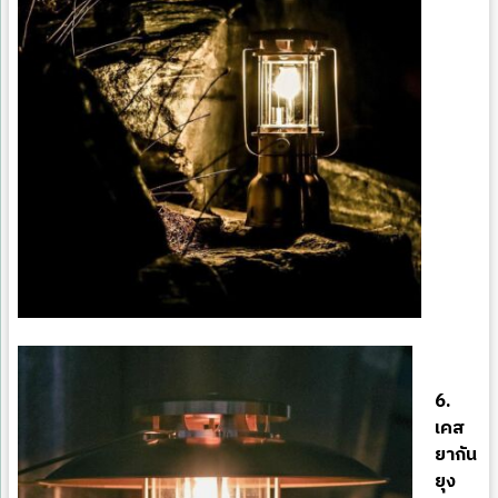
6.
เคส
ยากัน
ยุง