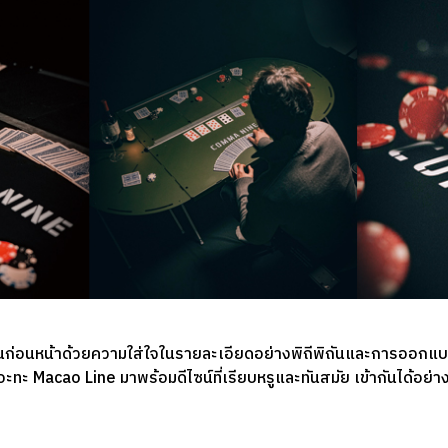
นก่อนหน้าด้วยความใส่ใจในรายละเอียดอย่างพิถีพิถันและการออกแบบที
่เทอะทะ Macao Line มาพร้อมดีไซน์ที่เรียบหรูและทันสมัย เข้ากันได้อย่