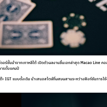
ร์ชั้นนำจากเกาหลีใต้ เปิดตัวผลงานชิ้นเอกล่าสุด Macao Line คอล
การตั้งแคมป์
งโต๊ะ IGT แบบดั้งเดิม นำเสนอสไตล์ที่ผสมผสานระหว่างฟังก์ชันการ