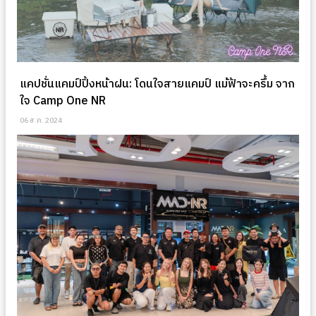
แคปชั่นแคมป์ปิ้งหน้าฝน: โดนใจสายแคมป์ แม้ฟ้าจะครึ้ม จาก
ใจ Camp One NR
06 ส.ค. 2024