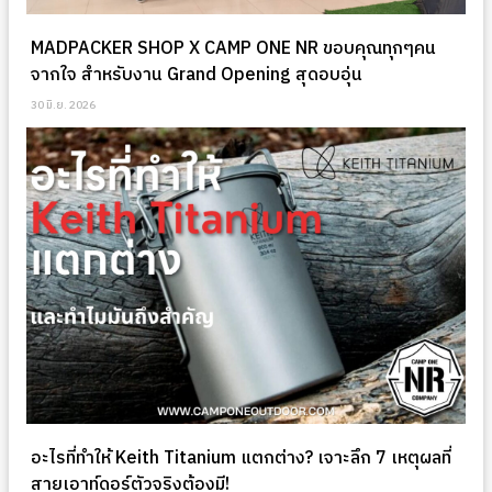
MADPACKER SHOP X CAMP ONE NR ขอบคุณทุกๆคน
จากใจ สำหรับงาน Grand Opening สุดอบอุ่น
30 มิ.ย. 2026
อะไรที่ทำให้ Keith Titanium แตกต่าง? เจาะลึก 7 เหตุผลที่
สายเอาท์ดอร์ตัวจริงต้องมี!