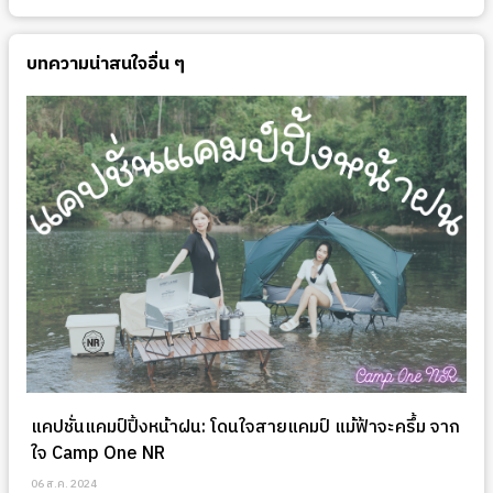
บทความน่าสนใจอื่น ๆ
แคปชั่นแคมป์ปิ้งหน้าฝน: โดนใจสายแคมป์ แม้ฟ้าจะครึ้ม จาก
ใจ Camp One NR
06 ส.ค. 2024