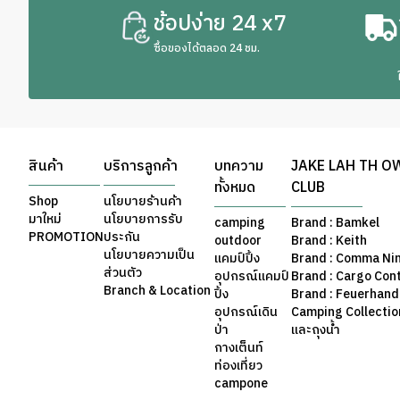
ช้อปง่าย 24 x7
ซื้อของได้ตลอด 24 ชม.
สินค้า
บริการลูกค้า
บทความ
JAKE LAH TH O
ทั้งหมด
CLUB
Shop
นโยบายร้านค้า
มาใหม่
นโยบายการรับ
camping
Brand : Bamkel
PROMOTION
ประกัน
outdoor
Brand : Keith
นโยบายความเป็น
แคมป์ปิ้ง
Brand : Comma Ni
ส่วนตัว
อุปกรณ์แคมป์
Brand : Cargo Con
Branch & Location
ปิ้ง
Brand : Feuerhand
อุปกรณ์เดิน
Camping Collection 
ป่า
และถุงน้ำ
กางเต็นท์
ท่องเที่ยว
campone