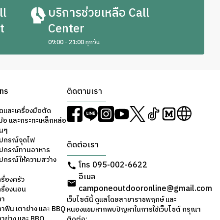
ll
บริการช่วยเหลือ Call
t
Center
09:00 - 21:00 ทุกวัน
ons
ติดตามเรา
ดและเครื่องมือตัด
ม้อ และกระทะเหล็กหล่อ
่นๆ
ุปกรณ์จุดไฟ
ติดต่อเรา
อุปกรณ์ทานอาหาร
ุปกรณ์ให้ความสว่าง
โทร 095-002-6622
อีเมล
รื่องครัว
camponeoutdooronline@gmail.com
ครื่องนอน
ตา
เว็บไซต์นี้ ดูแลโดยสาขาราชพฤกษ์ และ
ตาฟืน เตาย่าง และ BBQ
หนองแขมหากพบปัญหาในการใช้เว็บไซต์ กรุณา
ตาย่าง และ BBQ
ติดต่อ: