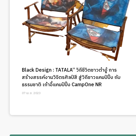
Black Design : TATALA” วิถีชีวิตชาวต๋าอู้ การ
สร้างสรรค์งานวิจิตรศิลป์สี สู่วิถีชาวแคมป์ปิ้ง กับ
ธรรมชาติ เก้าอี้แคมป์ปิ้ง CampOne NR
07 เม.ย. 2023