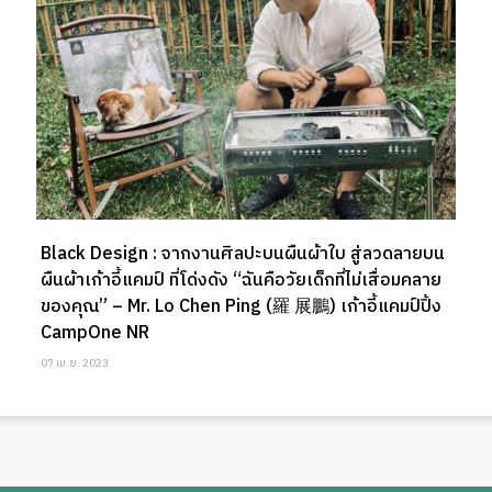
Black Design : จากงานศิลปะบนผืนผ้าใบ สู่ลวดลายบน
ผืนผ้าเก้าอี้แคมป์ ที่โด่งดัง “ฉันคือวัยเด็กที่ไม่เสื่อมคลาย
ของคุณ” – Mr. Lo Chen Ping (羅 展鵬) เก้าอี้แคมป์ปิ้ง
CampOne NR
07 เม.ย. 2023