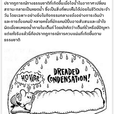
ปรากฏการณ์ทางธรรมชาติที่เกิดขึ้นเมื่อไอน้ำในอากาศเปลี่ยน
สถานะกลายเป็นหยดน้ำ ซึ่งเป็นสิ่งที่พบเห็นได้บ่อยในชีวิตประจำ
วัน โดยเฉพาะอย่างยิ่งในกิจกรรมกลางแจ้งอย่างการเดินป่า
และการตั้งแคมป์ หลายครั้งที่นักแคมป์ปิ้งอาจสับสนและเข้าใจ
ผิดเมื่อพบหยดน้ำภายในเต็นท์ โดยมักคิดว่าเต็นท์รั่วหรือมีปัญหา
แต่แท้จริงแล้วนี่คือปรากฏการณ์การควบแน่นที่เกิดขึ้นตาม
ธรรมชาติ