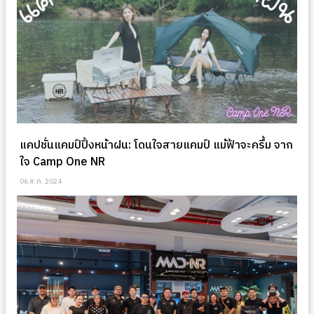
แคปชั่นแคมป์ปิ้งหน้าฝน: โดนใจสายแคมป์ แม้ฟ้าจะครึ้ม จาก
ใจ Camp One NR
06 ส.ค. 2024