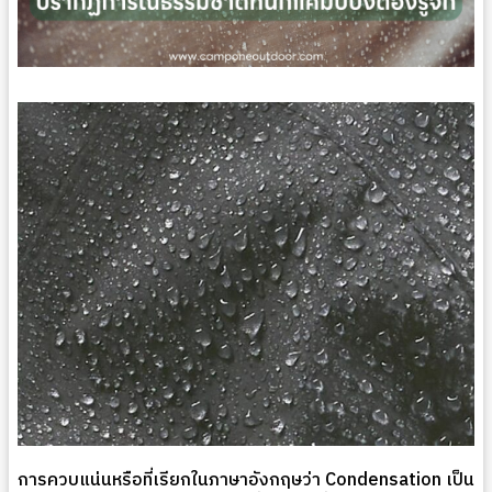
การควบแน่นหรือที่เรียกในภาษาอังกฤษว่า Condensation เป็น