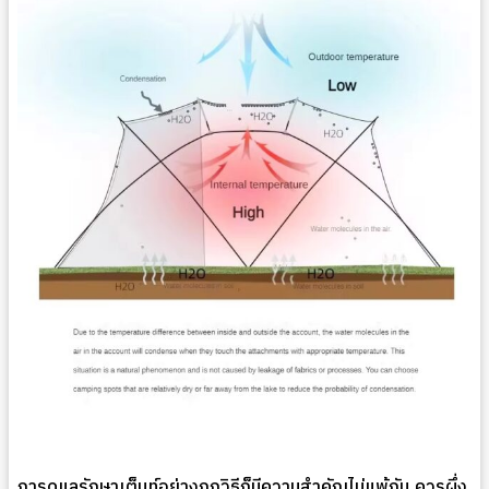
การดูแลรักษาเต็นท์อย่างถูกวิธีก็มีความสำคัญไม่แพ้กัน ควรผึ่ง