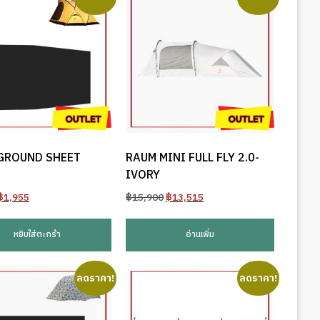
GROUND SHEET
RAUM MINI FULL FLY 2.0-
IVORY
Original
Current
Original
Current
฿
1,955
฿
15,900
฿
13,515
price
price
price
price
was:
is:
was:
is:
หยิบใส่ตะกร้า
อ่านเพิ่ม
฿2,300.
฿1,955.
฿15,900.
฿13,515.
ลดราคา!
ลดราคา!