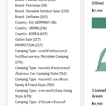
(Olive)
สินค้า
34
Brand : Petromax
34
สินค้า
155
฿
7,990
Brand : Snowline Outdoor Gear
155
สินค้า
263
Brand : Uniflame
263
สินค้า
58
Country : EU/ GERMANY
58
สินค้า
256
Country : JAPAN
256
สินค้า
657
Country : KOREA
657
สินค้า
217
Outlet Sale
217
สินค้า
217
PROMOTION
217
สินค้า
Camping Type : แคมป์สำหรับมอเตอร์
ไซต์เป็นยานพาหนะ Motobike Camping
176
176
สินค้า
Camping Type : ครบครัน สำหรับรถยนต์
762
เป็นพาหนะ Car-Camping Style
762
สินค้า
Camping Type : ครอบคร้ว และเพื่อนๆ
783
Family & Friend Style
783
สินค้า
J.tunne
Camping Type : ง่ายๆ พอดีๆ Easy Going
678
Green
Style
678
สินค้า
Camping Type : นำไปเฉพาะสิ่งของที่
฿
4,900