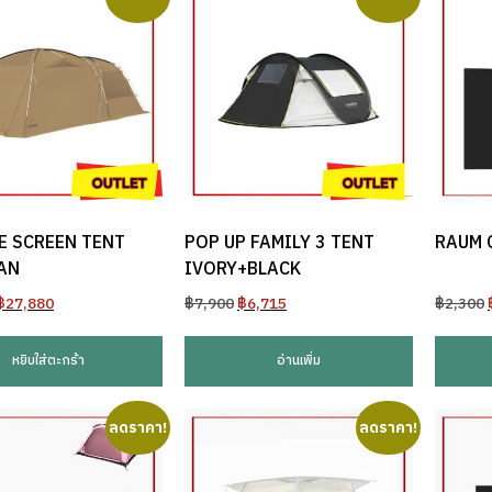
E SCREEN TENT
POP UP FAMILY 3 TENT
RAUM 
AN
IVORY+BLACK
Original
Current
Original
Current
฿
27,880
฿
7,900
฿
6,715
฿
2,300
price
price
price
price
was:
is:
was:
is:
หยิบใส่ตะกร้า
อ่านเพิ่ม
฿32,800.
฿27,880.
฿7,900.
฿6,715.
ลดราคา!
ลดราคา!