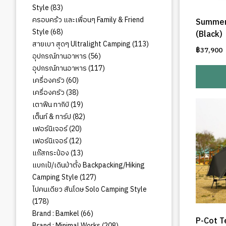
83
Style
83
สินค้า
ครอบคร้ว และเพื่อนๆ Family & Friend
Summer
68
Style
68
(Black)
สินค้า
113
สายเบา สุดๆ Ultralight Camping
113
฿
37,900
สินค้า
56
อุปกรณ์ทานอาหาร
56
สินค้า
117
อุปกรณ์ทานอาหาร
117
สินค้า
60
เครื่องครัว
60
สินค้า
38
เครื่องครัว
38
สินค้า
19
เตาฟืน ทากิบิ
19
สินค้า
82
เต็นท์ & ทาร์ป
82
สินค้า
20
เฟอร์นิเจอร์
20
สินค้า
12
เฟอร์นิเจอร์
12
สินค้า
13
แก๊สกระป๋อง
13
สินค้า
แบกเป้/เดินป่าตั้ง Backpacking/Hiking
127
Camping Style
127
สินค้า
ไปคนเดียว สันโดษ Solo Camping Style
178
178
สินค้า
66
Brand : Bamkel
66
P-Cot T
สินค้า
208
Brand : Minimal Works
208