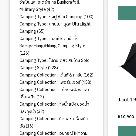
จำเป็นและสไตล์ทหาร Bushcraft &
42
Millitary Style
42
สินค้า
100
Camping Type : รถตู้ Van Camping
100
สินค้า
Camping Type : สายเบา สุดๆ Ultralight
55
Camping
55
สินค้า
Camping Type : แบกเป้/เดินป่าตั้ง
Backpacking/Hiking Camping Style
126
126
สินค้า
Camping Type : ไปคนเดียว สันโดษ Solo
228
Camping Style
228
สินค้า
162
Camping Collection : เต็นท์ & ทาร์ป
162
สินค้า
458
Camping Collection : เฟอร์นิเจอร์
458
สินค้า
Camping Collection : แก๊สกระป๋อง และ
13
เชื้อเพลิง
13
J.cot 1
สินค้า
Camping Collection : ถังน้ำแข็ง ขวดน้ำ
32
และถุงน้ำ
32
฿
10,900
สินค้า
Camping Collection : มีดและเครื่องมือ
16
ตัด
16
สินค้า
Camping Collection : อุปกรณ์ให้ความ