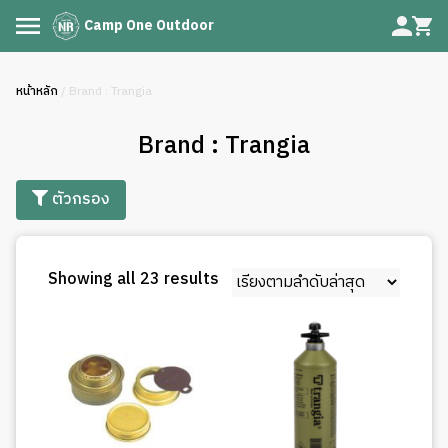
Camp One Outdoor
หน้าหลัก
/ Brand : Trangia
Brand : Trangia
ตัวกรอง
Sorted
Showing all 23 results
by
latest