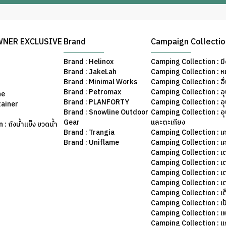
WNER EXCLUSIVE
Brand
Campaign Collecti
Brand : Helinox
Camping Collection : มี
Brand : JakeLah
Camping Collection : ห
Brand : Minimal Works
Camping Collection : อื
Brand : Petromax
Camping Collection : อ
ne
Brand : PLANFORTY
Camping Collection : 
tainer
Brand : Snowline Outdoor
Camping Collection : อ
Gear
และตะเกียง
: ถังน้ำแข็ง ขวดน้ำ
Brand : Trangia
Camping Collection : เค
Brand : Uniflame
Camping Collection : เ
Camping Collection : เ
Camping Collection : เ
Camping Collection : เ
Camping Collection : เ
Camping Collection : เต
Camping Collection : เป
Camping Collection : เฟ
Camping Collection : แก