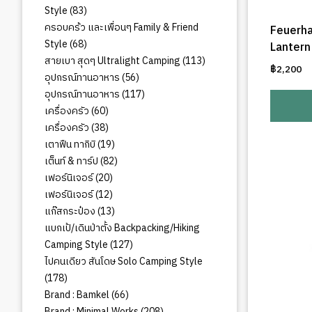
83
Style
83
สินค้า
ครอบคร้ว และเพื่อนๆ Family & Friend
Feuerha
68
Style
68
Lantern
สินค้า
113
สายเบา สุดๆ Ultralight Camping
113
฿
2,200
สินค้า
56
อุปกรณ์ทานอาหาร
56
สินค้า
117
อุปกรณ์ทานอาหาร
117
สินค้า
60
เครื่องครัว
60
สินค้า
38
เครื่องครัว
38
สินค้า
19
เตาฟืน ทากิบิ
19
สินค้า
82
เต็นท์ & ทาร์ป
82
สินค้า
20
เฟอร์นิเจอร์
20
สินค้า
12
เฟอร์นิเจอร์
12
สินค้า
13
แก๊สกระป๋อง
13
สินค้า
แบกเป้/เดินป่าตั้ง Backpacking/Hiking
127
Camping Style
127
สินค้า
ไปคนเดียว สันโดษ Solo Camping Style
178
178
สินค้า
66
Brand : Bamkel
66
สินค้า
208
Brand : Minimal Works
208