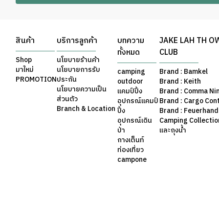
สินค้า
บริการลูกค้า
บทความ
JAKE LAH TH O
ทั้งหมด
CLUB
Shop
นโยบายร้านค้า
มาใหม่
นโยบายการรับ
camping
Brand : Bamkel
PROMOTION
ประกัน
outdoor
Brand : Keith
นโยบายความเป็น
แคมป์ปิ้ง
Brand : Comma Ni
ส่วนตัว
อุปกรณ์แคมป์
Brand : Cargo Con
Branch & Location
ปิ้ง
Brand : Feuerhand
อุปกรณ์เดิน
Camping Collection 
ป่า
และถุงน้ำ
กางเต็นท์
ท่องเที่ยว
campone