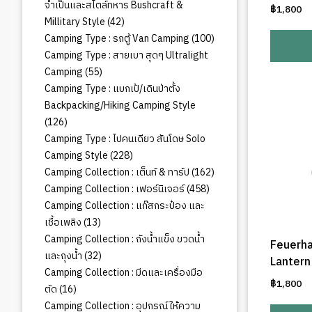
จำเป็นและสไตล์ทหาร Bushcraft &
฿
1,800
42
Millitary Style
42
สินค้า
100
Camping Type : รถตู้ Van Camping
100
สินค้า
Camping Type : สายเบา สุดๆ Ultralight
55
Camping
55
สินค้า
Camping Type : แบกเป้/เดินป่าตั้ง
Backpacking/Hiking Camping Style
126
126
สินค้า
Camping Type : ไปคนเดียว สันโดษ Solo
228
Camping Style
228
สินค้า
162
Camping Collection : เต็นท์ & ทาร์ป
162
สินค้า
458
Camping Collection : เฟอร์นิเจอร์
458
สินค้า
Camping Collection : แก๊สกระป๋อง และ
13
เชื้อเพลิง
13
สินค้า
Camping Collection : ถังน้ำแข็ง ขวดน้ำ
Feuerha
32
และถุงน้ำ
32
Lantern
สินค้า
Camping Collection : มีดและเครื่องมือ
฿
1,800
16
ตัด
16
สินค้า
Camping Collection : อุปกรณ์ให้ความ