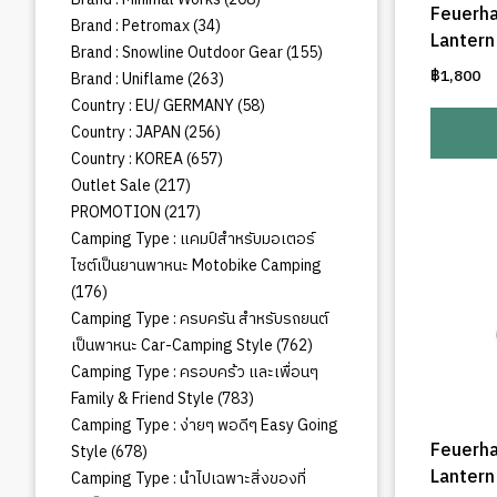
Feuerha
สินค้า
34
Brand : Petromax
34
Lantern
สินค้า
155
Brand : Snowline Outdoor Gear
155
สินค้า
฿
1,800
263
Brand : Uniflame
263
สินค้า
58
Country : EU/ GERMANY
58
สินค้า
256
Country : JAPAN
256
สินค้า
657
Country : KOREA
657
สินค้า
217
Outlet Sale
217
สินค้า
217
PROMOTION
217
สินค้า
Camping Type : แคมป์สำหรับมอเตอร์
ไซต์เป็นยานพาหนะ Motobike Camping
176
176
สินค้า
Camping Type : ครบครัน สำหรับรถยนต์
762
เป็นพาหนะ Car-Camping Style
762
สินค้า
Camping Type : ครอบคร้ว และเพื่อนๆ
783
Family & Friend Style
783
สินค้า
Camping Type : ง่ายๆ พอดีๆ Easy Going
Feuerha
678
Style
678
สินค้า
Lantern
Camping Type : นำไปเฉพาะสิ่งของที่