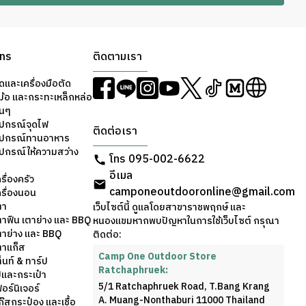
ons
ติดตามเรา
ดและเครื่องมือตัด
ม้อ และกระทะเหล็กหล่อ
่นๆ
ุปกรณ์จุดไฟ
ติดต่อเรา
อุปกรณ์ทานอาหาร
ุปกรณ์ให้ความสว่าง
โทร 095-002-6622
อีเมล
รื่องครัว
camponeoutdooronline@gmail.com
ครื่องนอน
ตา
เว็บไซต์นี้ ดูแลโดยสาขาราชพฤกษ์ และ
ตาฟืน เตาย่าง และ BBQ
หนองแขมหากพบปัญหาในการใช้เว็บไซต์ กรุณา
ตาย่าง และ BBQ
ติดต่อ:
ตาแก็ส
Camp One Outdoor Store
็นท์ & ทาร์ป
Ratchaphruek:
้และกระเป๋า
5/1 Ratchaphruek Road, T.Bang Krang
อร์นิเจอร์
A. Muang-Nonthaburi 11000 Thailand
๊สกระป๋อง และเชื้อ