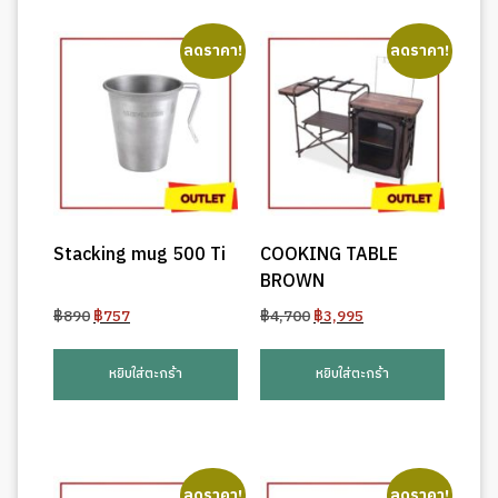
ลดราคา!
ลดราคา!
Stacking mug 500 Ti
COOKING TABLE
BROWN
Original
Current
Original
Current
฿
890
฿
757
฿
4,700
฿
3,995
price
price
price
price
was:
is:
was:
is:
หยิบใส่ตะกร้า
หยิบใส่ตะกร้า
฿890.
฿757.
฿4,700.
฿3,995.
ลดราคา!
ลดราคา!