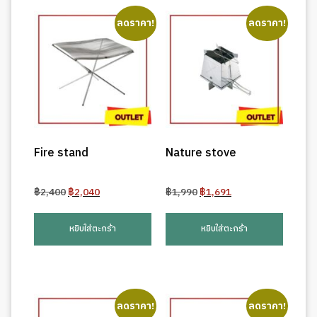
ลดราคา!
ลดราคา!
Fire stand
Nature stove
Original
Current
Original
Current
฿
2,400
฿
2,040
฿
1,990
฿
1,691
price
price
price
price
was:
is:
was:
is:
หยิบใส่ตะกร้า
หยิบใส่ตะกร้า
฿2,400.
฿2,040.
฿1,990.
฿1,691.
ลดราคา!
ลดราคา!