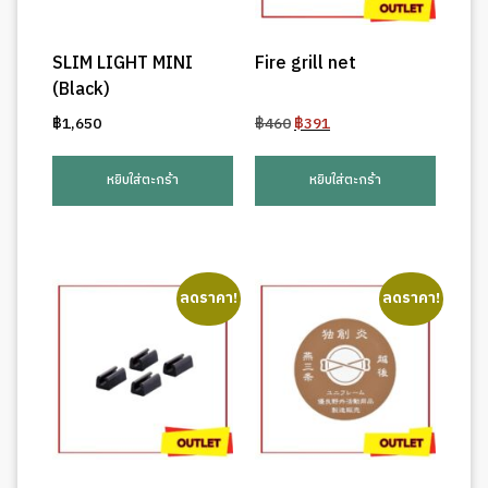
SLIM LIGHT MINI
Fire grill net
(Black)
Original
Current
฿
1,650
฿
460
฿
391
price
price
was:
is:
หยิบใส่ตะกร้า
หยิบใส่ตะกร้า
฿460.
฿391.
ลดราคา!
ลดราคา!