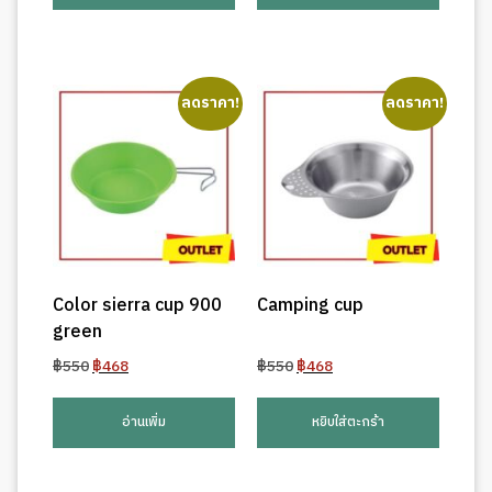
ลดราคา!
ลดราคา!
Color sierra cup 900
Camping cup
green
Original
Current
Original
Current
฿
550
฿
468
฿
550
฿
468
price
price
price
price
was:
is:
was:
is:
อ่านเพิ่ม
หยิบใส่ตะกร้า
฿550.
฿468.
฿550.
฿468.