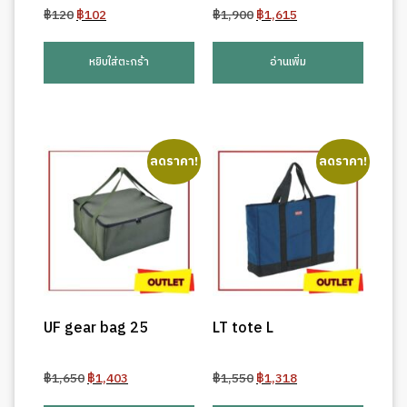
Original
Current
Original
Current
฿
120
฿
102
฿
1,900
฿
1,615
price
price
price
price
was:
is:
was:
is:
หยิบใส่ตะกร้า
อ่านเพิ่ม
฿120.
฿102.
฿1,900.
฿1,615.
ลดราคา!
ลดราคา!
UF gear bag 25
LT tote L
Original
Current
Original
Current
฿
1,650
฿
1,403
฿
1,550
฿
1,318
price
price
price
price