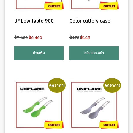
UF Low table 900
Color cutlery case
Original
Current
Original
Current
฿
7,600
฿
6,460
฿
170
฿
145
price
price
price
price
was:
is:
was:
is:
อ่านเพิ่ม
หยิบใส่ตะกร้า
฿7,600.
฿6,460.
฿170.
฿145.
ลดราคา!
ลดราคา!