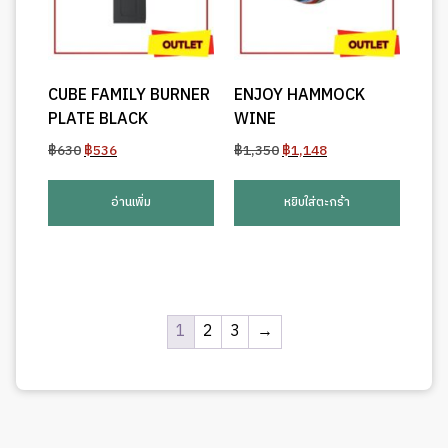
CUBE FAMILY BURNER
ENJOY HAMMOCK
PLATE BLACK
WINE
Original
Current
Original
Current
฿
630
฿
536
฿
1,350
฿
1,148
price
price
price
price
was:
is:
was:
is:
อ่านเพิ่ม
หยิบใส่ตะกร้า
฿630.
฿536.
฿1,350.
฿1,148.
1
2
3
→