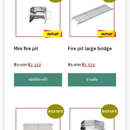
Mini fire pit
Fire pit large bridge
Original
Current
Original
Current
฿
2,600
฿
2,210
฿
1,800
฿
1,530
price
price
price
price
was:
is:
was:
is:
หยิบใส่ตะกร้า
อ่านเพิ่ม
฿2,600.
฿2,210.
฿1,800.
฿1,530.
ลดราคา!
ลดราคา!