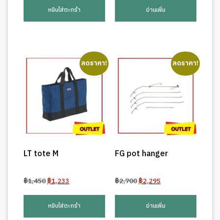
was:
is:
was:
is:
หยิบใส่ตะกร้า
อ่านเพิ่ม
฿1,650.
฿1,403.
฿1,550.
฿1,318.
ลดราคา!
ลดราคา!
LT tote M
FG pot hanger
Original
Current
Original
Current
฿
1,450
฿
1,233
฿
2,700
฿
2,295
price
price
price
price
was:
is:
was:
is:
หยิบใส่ตะกร้า
อ่านเพิ่ม
฿1,450.
฿1,233.
฿2,700.
฿2,295.