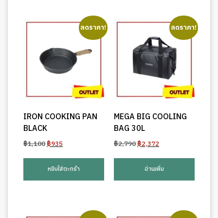
ลดราคา!
ลดราคา!
IRON COOKING PAN
MEGA BIG COOLING
BLACK
BAG 30L
Original
Current
Original
Current
฿
1,100
฿
935
฿
2,790
฿
2,372
price
price
price
price
was:
is:
was:
is:
หยิบใส่ตะกร้า
อ่านเพิ่ม
฿1,100.
฿935.
฿2,790.
฿2,372.