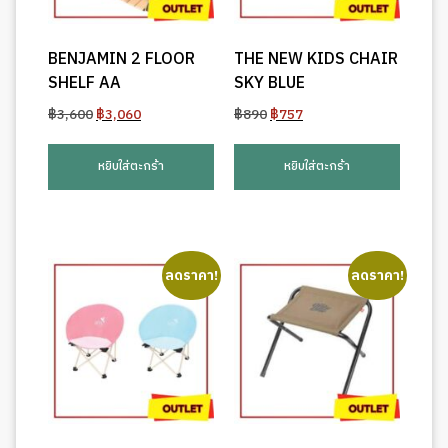
BENJAMIN 2 FLOOR
THE NEW KIDS CHAIR
SHELF AA
SKY BLUE
Original
Current
Original
Current
฿
3,600
฿
3,060
฿
890
฿
757
price
price
price
price
was:
is:
was:
is:
หยิบใส่ตะกร้า
หยิบใส่ตะกร้า
฿3,600.
฿3,060.
฿890.
฿757.
ลดราคา!
ลดราคา!