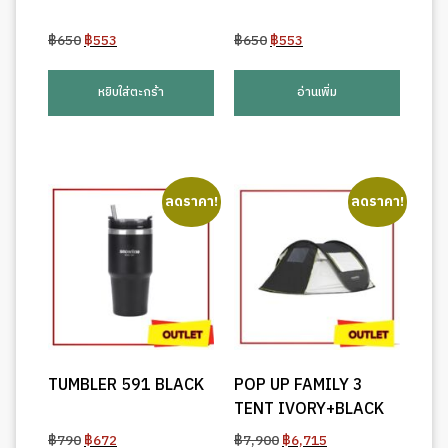
Original
Current
Original
Current
฿
650
฿
553
฿
650
฿
553
price
price
price
price
was:
is:
was:
is:
หยิบใส่ตะกร้า
อ่านเพิ่ม
฿650.
฿553.
฿650.
฿553.
ลดราคา!
ลดราคา!
TUMBLER 591 BLACK
POP UP FAMILY 3
TENT IVORY+BLACK
Original
Current
Original
Current
฿
790
฿
672
฿
7,900
฿
6,715