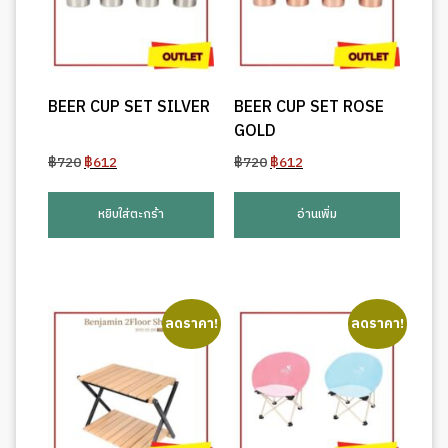
BEER CUP SET SILVER
BEER CUP SET ROSE
GOLD
Original
Current
Original
Current
฿
720
฿
612
฿
720
฿
612
price
price
price
price
was:
is:
was:
is:
หยิบใส่ตะกร้า
อ่านเพิ่ม
฿720.
฿612.
฿720.
฿612.
ลดราคา!
ลดราคา!