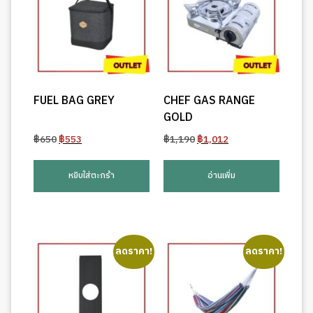
FUEL BAG GREY
CHEF GAS RANGE
GOLD
Original
Current
Original
Current
฿
650
฿
553
฿
1,190
฿
1,012
price
price
price
price
was:
is:
was:
is:
หยิบใส่ตะกร้า
อ่านเพิ่ม
฿650.
฿553.
฿1,190.
฿1,012.
ลดราคา!
ลดราคา!