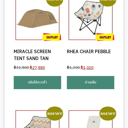
MIRACLE SCREEN
RHEA CHAIR PEBBLE
TENT SAND TAN
Original
Current
Original
Current
฿
32,800
฿
27,880
฿
1,200
฿
1,020
price
price
price
price
was:
is:
was:
is:
หยิบใส่ตะกร้า
อ่านเพิ่ม
฿32,800.
฿27,880.
฿1,200.
฿1,020.
ลดราคา!
ลดราคา!