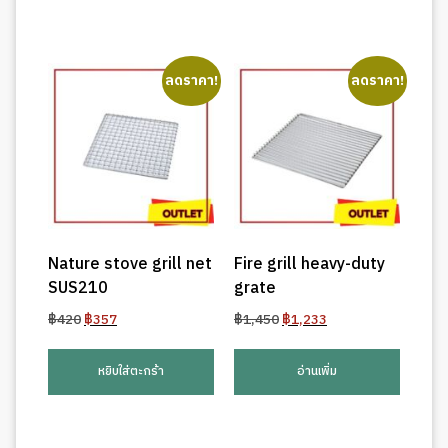
ลดราคา!
ลดราคา!
Nature stove grill net
Fire grill heavy-duty
SUS210
grate
Original
Current
Original
Current
฿
420
฿
357
฿
1,450
฿
1,233
price
price
price
price
was:
is:
was:
is:
หยิบใส่ตะกร้า
อ่านเพิ่ม
฿420.
฿357.
฿1,450.
฿1,233.