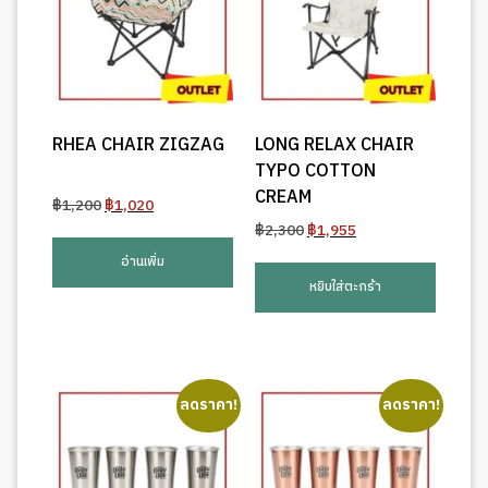
RHEA CHAIR ZIGZAG
LONG RELAX CHAIR
TYPO COTTON
CREAM
Original
Current
฿
1,200
฿
1,020
price
price
Original
Current
฿
2,300
฿
1,955
was:
is:
price
price
อ่านเพิ่ม
฿1,200.
฿1,020.
was:
is:
หยิบใส่ตะกร้า
฿2,300.
฿1,955.
ลดราคา!
ลดราคา!