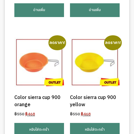
price
price
price
price
was:
is:
was:
is:
อ่านเพิ่ม
อ่านเพิ่ม
฿1,500.
฿1,275.
฿190.
฿162.
ลดราคา!
ลดราคา!
Color sierra cup 900
Color sierra cup 900
orange
yellow
Original
Current
Original
Current
฿
550
฿
468
฿
550
฿
468
price
price
price
price
was:
is:
was:
is:
หยิบใส่ตะกร้า
หยิบใส่ตะกร้า
฿550.
฿468.
฿550.
฿468.