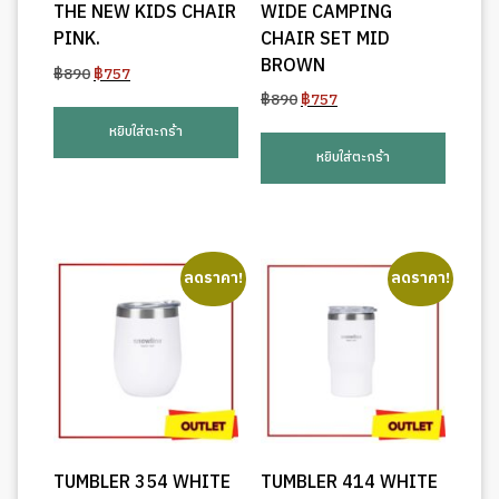
THE NEW KIDS CHAIR
WIDE CAMPING
PINK.
CHAIR SET MID
BROWN
Original
Current
฿
890
฿
757
price
price
Original
Current
฿
890
฿
757
was:
is:
price
price
หยิบใส่ตะกร้า
฿890.
฿757.
was:
is:
หยิบใส่ตะกร้า
฿890.
฿757.
ลดราคา!
ลดราคา!
TUMBLER 354 WHITE
TUMBLER 414 WHITE