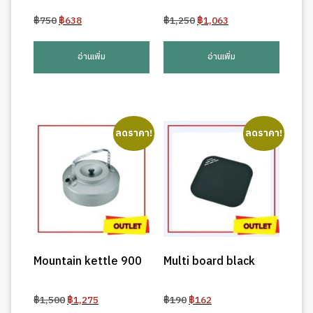
Original
Current
Original
Current
฿
750
฿
638
฿
1,250
฿
1,063
price
price
price
price
was:
is:
was:
is:
อ่านเพิ่ม
อ่านเพิ่ม
฿750.
฿638.
฿1,250.
฿1,063.
ลดราคา!
ลดราคา!
Mountain kettle 900
Multi board black
Original
Current
Original
Current
฿
1,500
฿
1,275
฿
190
฿
162