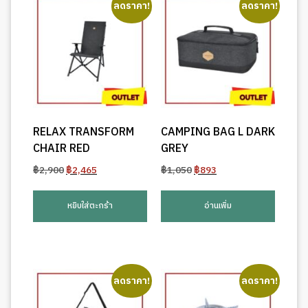
ลดราคา!
ลดราคา!
RELAX TRANSFORM
CAMPING BAG L DARK
CHAIR RED
GREY
Original
Current
Original
Current
฿
2,900
฿
2,465
฿
1,050
฿
893
price
price
price
price
was:
is:
was:
is:
หยิบใส่ตะกร้า
อ่านเพิ่ม
฿2,900.
฿2,465.
฿1,050.
฿893.
ลดราคา!
ลดราคา!