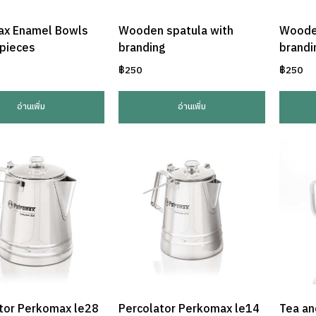
ax Enamel Bowls
Wooden spatula with
Woode
 pieces
branding
brandi
฿
250
฿
250
อ่านเพิ่ม
อ่านเพิ่ม
tor Perkomax le28
Percolator Perkomax le14
Tea an