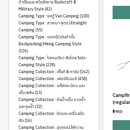
จำเป็นและสไตล์ทหาร Bushcraft &
42
Millitary Style
42
สินค้า
100
Camping Type : รถตู้ Van Camping
100
สินค้า
Camping Type : สายเบา สุดๆ Ultralight
55
Camping
55
สินค้า
Camping Type : แบกเป้/เดินป่าตั้ง
Backpacking/Hiking Camping Style
126
126
สินค้า
Camping Type : ไปคนเดียว สันโดษ Solo
228
Camping Style
228
สินค้า
162
Camping Collection : เต็นท์ & ทาร์ป
162
สินค้า
458
Camping Collection : เฟอร์นิเจอร์
458
สินค้า
Camping Collection : แก๊สกระป๋อง และ
13
เชื้อเพลิง
13
Campfir
สินค้า
Camping Collection : ถังน้ำแข็ง ขวดน้ำ
(regula
32
และถุงน้ำ
32
฿
950
สินค้า
Camping Collection : มีดและเครื่องมือ
16
ตัด
16
สินค้า
Camping Collection : อุปกรณ์ให้ความ