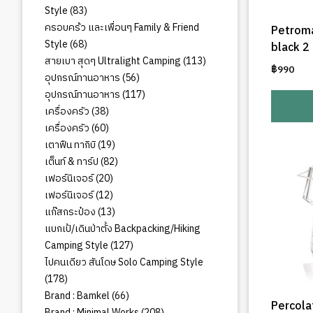
83
Style
83
สินค้า
ครอบคร้ว และเพื่อนๆ Family & Friend
Petrom
68
Style
68
black 2
สินค้า
113
สายเบา สุดๆ Ultralight Camping
113
฿
990
สินค้า
56
อุปกรณ์ทานอาหาร
56
สินค้า
117
อุปกรณ์ทานอาหาร
117
สินค้า
38
เครื่องครัว
38
สินค้า
60
เครื่องครัว
60
สินค้า
19
เตาฟืน ทากิบิ
19
สินค้า
82
เต็นท์ & ทาร์ป
82
สินค้า
20
เฟอร์นิเจอร์
20
สินค้า
12
เฟอร์นิเจอร์
12
สินค้า
13
แก๊สกระป๋อง
13
สินค้า
แบกเป้/เดินป่าตั้ง Backpacking/Hiking
127
Camping Style
127
สินค้า
ไปคนเดียว สันโดษ Solo Camping Style
178
178
สินค้า
66
Brand : Bamkel
66
Percola
สินค้า
208
Brand : Minimal Works
208