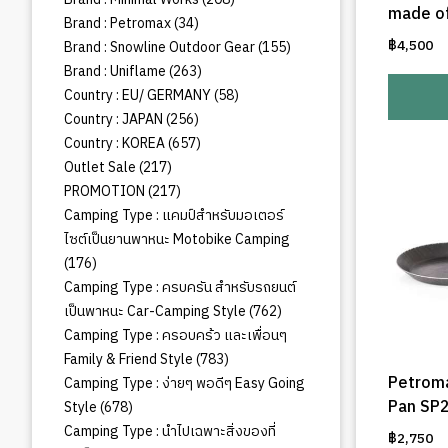
made of
สินค้า
34
Brand : Petromax
34
สินค้า
155
฿
4,500
Brand : Snowline Outdoor Gear
155
สินค้า
263
Brand : Uniflame
263
สินค้า
58
Country : EU/ GERMANY
58
สินค้า
256
Country : JAPAN
256
สินค้า
657
Country : KOREA
657
สินค้า
217
Outlet Sale
217
สินค้า
217
PROMOTION
217
สินค้า
Camping Type : แคมป์สำหรับมอเตอร์
ไซต์เป็นยานพาหนะ Motobike Camping
176
176
สินค้า
Camping Type : ครบครัน สำหรับรถยนต์
762
เป็นพาหนะ Car-Camping Style
762
สินค้า
Camping Type : ครอบคร้ว และเพื่อนๆ
783
Family & Friend Style
783
สินค้า
Petrom
Camping Type : ง่ายๆ พอดีๆ Easy Going
678
Pan SP
Style
678
สินค้า
Camping Type : นำไปเฉพาะสิ่งของที่
฿
2,750