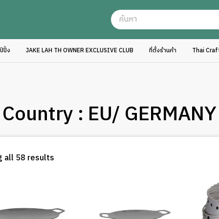
ปิ้ง
JAKE LAH TH OWNER EXCLUSIVE CLUB
ที่ตั้งร้านค้า
Thai Cra
Country : EU/ GERMANY
Sorted
 all 58 results
by
latest