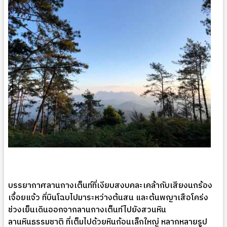
บรรยากาศลานกางเต็นท์ที่เงียบสงบคละเคล้ากับเสียงนกร้อง
เจื้อยแจ้ว ที่บินโฉบไปมาระหว่างต้นสน และต้นพญาเสือโคร่ง
ช่วงเย็นเดินออกจากลานกางเต็นท์ไปยังสวนหิน
ลานหินธรรมชาติ ที่เต็มไปด้วยหินก้อนเล็กใหญ่ หลากหลายรูป