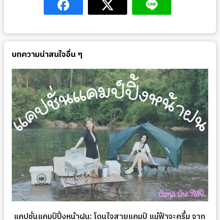
บทความน่าสนใจอื่น ๆ
แคปชั่นแคมป์ปิ้งหน้าฝน: โดนใจสายแคมป์ แม้ฟ้าจะครึ้ม จาก