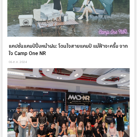
แคปชั่นแคมป์ปิ้งหน้าฝน: โดนใจสายแคมป์ แม้ฟ้าจะครึ้ม จาก
ใจ Camp One NR
06 ส.ค. 2024