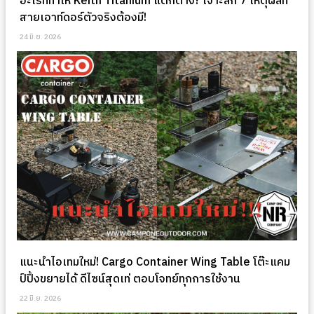
อะไรที่ทำให้ Keith Titanium แตกต่าง? เจาะลึก 7 เหตุผลที่
สายเอาท์ดอร์ตัวจริงต้องมี!
24 มิ.ย. 2026
แนะนำไอเทมใหม่! Cargo Container Wing Table โต๊ะแคม
ป์ปิ้งขยายได้ ดีไซน์สุดเท่ ตอบโจทย์ทุกการใช้งาน
22 มิ.ย. 2026