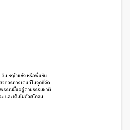
ดิน หญ้าแห้ง หรือพื้นหิน
ี่ยวควรกางเตนท์ในจุดที่จัด
พืชพรรณขึ้นอยู่ตามธรรมชาติ
แฉะ และเต็มไปด้วยโคลน