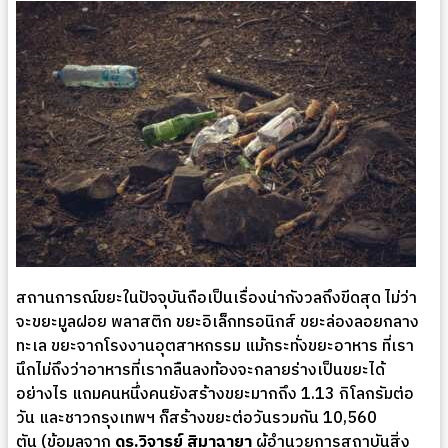
สถานการณ์ขยะในปัจจุบันถือเป็นเรื่องน่ากังวลถึงขีดสุด ไม่ว่า
จะขยะมูลฝอย พลาสติก ขยะอิเล็กทรอนิกส์ ขยะล่องลอยกลาง
ทะเล ขยะจากโรงงานอุตสาหกรรม แม้กระทั่งขยะอาหาร ที่เรา
นึกไม่ถึงว่าอาหารที่เรากลืนลงท้องจะกลายร่างเป็นขยะได้
อย่างไร แถมคนหนึ่งคนยังสร้างขยะมากถึง 1.13 กิโลกรัมต่อ
วัน และชาวกรุงเทพฯ ก็สร้างขยะต่อวันรวมกัน 10,560
ตัน (ข้อมูลจาก
ดร.วิจารย์ สิมาฉายา
ผู้อำนวยการสถาบันสิ่ง