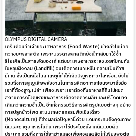
OLYMPUS DIGITAL CAMERA
เกริ่นก่อนว่าเจ้าขยะเศษอาหาร (Food Waste) น่ากลัวไม่น้อย
กว่าขยะพลาสติก เพราะบรรดาพลาสติกยังนำกลับมาใช้ซ้ำ
รีไซเคิลเป็นสารพัดของเก๋ แต่ขยะเศษอาหารจะลงเอยทับถมกัน
ในหลุมฝังกลบ (Landfill) จนเกิดการเน่าเหม็น กลายเป็นก๊าซ
มีเทน ซึ่งเป็นหนึ่งในสาเหตุที่ทำให้เกิดปัญหาภาวะโลกร้อน ยังไม่
รวมถึงการสูญเสียพลังงานในการผลิตอาหารก่อนจะมาถึงมือ
เราที่ต้องสูญเปล่า เพียงเพราะเราต้องทิ้งอาหารที่กินไม่หมด
สถานการณ์ปัญหาขยะอาหารเกิดจากการผลิตและบริโภคมาก
เกินกว่าความจำเป็น อีกทั้งกรรมวิธีการผลิตรูปแบบต่างๆ อย่าง
การปลูกข้าวโพด ระบบเกษตรกรรมพืชเชิงเดี่ยว
(Monoculture) ก็ส่งผลต่อปัญหานี้ด้วย แถมกระทบถึงคุณภาพ
ดินและธาตุอาหารในดิน เพราะใช้ประโยชน์จากดินแบบผิด
ประเภท รวมถึงการใช้ยาฆ่าแมลงเพื่อคงผลผลิตให้เพียงพอต่อ