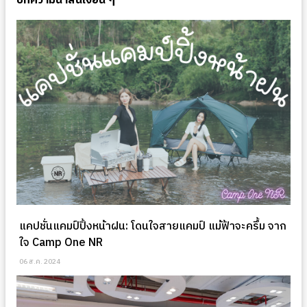
บทความน่าสนใจอื่น ๆ
แคปชั่นแคมป์ปิ้งหน้าฝน: โดนใจสายแคมป์ แม้ฟ้าจะครึ้ม จาก
ใจ Camp One NR
06 ส.ค. 2024