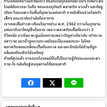
ทางแคมป์กราวน์กำหนดไว้ หรือทิ้งในจุดแยกขยะอื่นๆ ที่เหมาะสม
โดยมีข้อควรระวังคือ ซองบรรจุภัณฑ์ พลาสติก ขวดน้ำ และทิชชู
เปียก โดยเฉพาะในพื้นที่อุทยานแห่งชาติ อาจมีเพื่อนร่วมโลกตัว
เล็กๆ ของเราคิดว่ามันคืออาหาร
เราเคยเห็นข่าวสะเทือนใจมากช่วง พ.ศ.​ 2562 กวางในอุทยาน
แห่งชาติเขาใหญ่สิ้นใจตาย เพราะพลาสติกเต็มท้องกว่า 3
กิโลกรัม มาเรียม พะยูนน้อยตายเพราะปัญหาเดียวกัน เต่าทะเล
ปลาวาฬ แมวน้ำถูกอวนทะเลรัดจนเป็นแผลเหวอะ ไมโคร
พลาสติกลอยเกลื่อนเต็มท้องทะเล และขยะอีกนับไม่ถ้วนที่ถูก
กลืนลงท้องสัตว์น้อยใหญ่
ท้ายที่สุดแล้ว การออกไปแคมป์ปิ้งก็เป็นการรู้จักตนเองและพา
กาย-ใจ กลับคืนสู่สมดุลภายใต้ธรรมชาติ