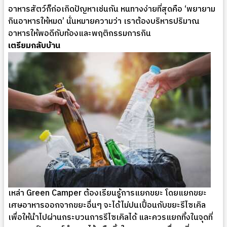
อาหารสัตว์ก็ก่อเกิดปัญหาเช่นกัน หนทางง่ายที่สุดคือ ‘พยายาม
กินอาหารให้หมด’ นั่นหมายความว่า เราต้องบริหารปริมาณ
อาหารให้พอดีกับท้องและพฤติกรรมการกิน
เตรียมกลับบ้าน
เหล่า Green Camper ต้องเรียนรู้การแยกขยะ โดยแยกขยะ
เศษอาหารออกจากขยะอื่นๆ จะได้ไม่ปนเปื้อนกับขยะรีไซเคิล
เพื่อให้นำไปผ่านกระบวนการรีไซเคิลได้ และควรแยกทิ้งในจุดที่