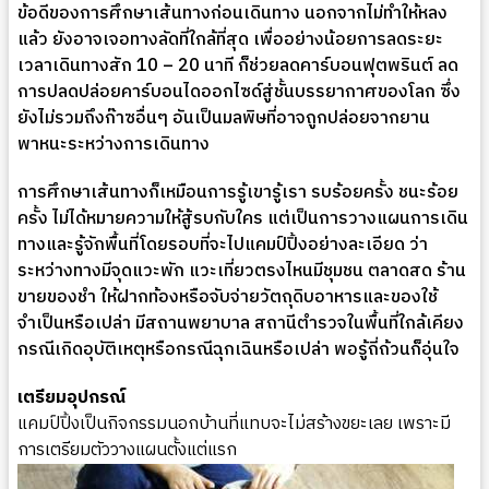
ข้อดีของการศึกษาเส้นทางก่อนเดินทาง นอกจากไม่ทำให้หลง
แล้ว ยังอาจเจอทางลัดที่ใกล้ที่สุด เพื่ออย่างน้อยการลดระยะ
เวลาเดินทางสัก 10 – 20 นาที ก็ช่วยลดคาร์บอนฟุตพรินต์ ลด
การปลดปล่อยคาร์บอนไดออกไซด์สู่ชั้นบรรยากาศของโลก ซึ่ง
ยังไม่รวมถึงก๊าซอื่นๆ อันเป็นมลพิษที่อาจถูกปล่อยจากยาน
พาหนะระหว่างการเดินทาง
การศึกษาเส้นทางก็เหมือนการรู้เขารู้เรา รบร้อยครั้ง ชนะร้อย
ครั้ง ไม่ได้หมายความให้สู้รบกับใคร แต่เป็นการวางแผนการเดิน
ทางและรู้จักพื้นที่โดยรอบที่จะไปแคมป์ปิ้งอย่างละเอียด ว่า
ระหว่างทางมีจุดแวะพัก แวะเที่ยวตรงไหนมีชุมชน ตลาดสด ร้าน
ขายของชำ ให้ฝากท้องหรือจับจ่ายวัตถุดิบอาหารและของใช้
จำเป็นหรือเปล่า มีสถานพยาบาล สถานีตำรวจในพื้นที่ใกล้เคียง
กรณีเกิดอุบัติเหตุหรือกรณีฉุกเฉินหรือเปล่า พอรู้ถี่ถ้วนก็อุ่นใจ
เตรียมอุปกรณ์
แคมป์ปิ้งเป็นกิจกรรมนอกบ้านที่แทบจะไม่สร้างขยะเลย เพราะมี
การเตรียมตัววางแผนตั้งแต่แรก