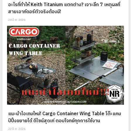
อะไรที่ทำให้ Keith Titanium แตกต่าง? เจาะลึก 7 เหตุผลที่
สายเอาท์ดอร์ตัวจริงต้องมี!
24 มิ.ย. 2026
แนะนำไอเทมใหม่! Cargo Container Wing Table โต๊ะแคม
ป์ปิ้งขยายได้ ดีไซน์สุดเท่ ตอบโจทย์ทุกการใช้งาน
22 มิ.ย. 2026