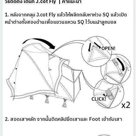
วิธีติดตั้ง เต็นท์ J.cot Fly | คำแนะนำ
1. หลังจากคลุม J.cot Fly แล้วให้พลิกกลับหาห่วง SQ แล้วเปิด
หน้าต่างทั้งสองด้านเพื่อแขวนแหวน SQ ไว้บนฝาลูกบอล
2. สอดเสาหลัก จากนั้นติดคลิปยึดเสาและ Foot เข้ากับเสา