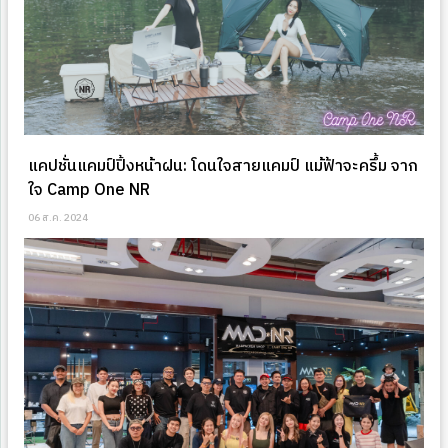
แคปชั่นแคมป์ปิ้งหน้าฝน: โดนใจสายแคมป์ แม้ฟ้าจะครึ้ม จาก
ใจ Camp One NR
06 ส.ค. 2024