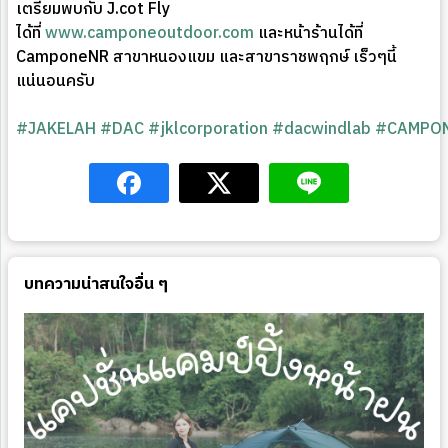
เตรียมพบกับ J.cot Fly
ได้ที่
www.camponeoutdoor.com
และหน้าร้านได้ที่
CamponeNR สาขาหนองแขม และสาขาราชพฤกษ์ เร็วๆนี้
แน่นอนครับ
#JAKELAH
#DAC
#jklcorporation
#dacwindlab
#CAMPO
บทความน่าสนใจอื่น ๆ