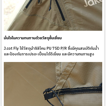
มั่นใจในความทนทานด้วยวัสดุชั้นเยี่ยม
J.cot Fly ใช้วัสดุผ้าซิลิโคน PU 75D P/R ซึ่งมีคุณสมบัติกันน้ำ
และป้องกันการเปรอะเปื้อนได้ดีเยี่ยม และมีความทนทานสูง