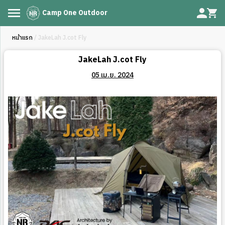
Camp One Outdoor
หน้าแรก
/ JakeLah J.cot Fly
JakeLah J.cot Fly
05 เม.ย. 2024