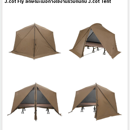
J.cot Fly ลักษณะเมื่อกางใช้งานร่วมกันกับ J.cot Tent