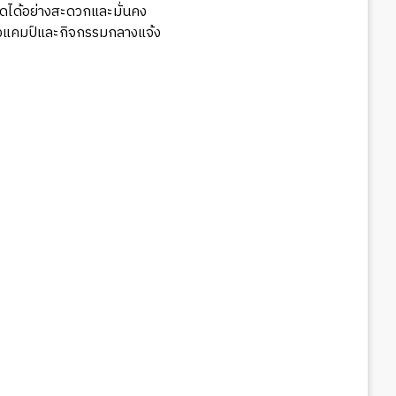
ืดได้อย่างสะดวกและมั่นคง
ั้งแคมป์และกิจกรรมกลางแจ้ง