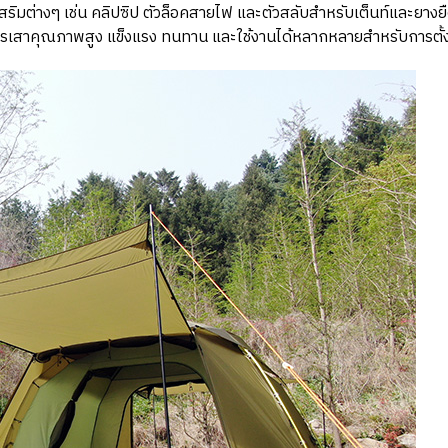
ริมต่างๆ เช่น คลิปซิป ตัวล็อคสายไฟ และตัวสลับสำหรับเต็นท์และยางย
้องการเสาคุณภาพสูง แข็งแรง ทนทาน และใช้งานได้หลากหลายสำหรับการต