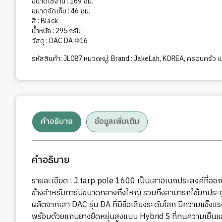
ชิ้น
ขนาดใช้งาน : 169 ซม.
ขนาดจัดเก็บ : 46 ซม.
สี : Black
น้ำหนัก : 295 กรัม
วัสดุ : DAC DA Φ16
รหัสสินค้า:
JL087
หมวดหมู่:
Brand : JakeLah
,
KOREA
,
ครอบคร้ว แล
คำอธิบาย
ข้อมูลเพิ่มเติม
คำอธิบาย
รายละเอียด : J.tarp pole 1600 เป็นเสาอเนกประสงค์ที่อ
ข้างสำหรับทาร์ปขนาดกลางถึงใหญ่ รวมถึงสามารถใช้ยกประตูเ
ผลิตจากเสา DAC รุ่น DA ที่มีชื่อเสียงระดับโลก มีความแข็
พร้อมด้วยแถบยางยืดหยุ่นสูงแบบ Hybrid S ที่ทนความเย็นแล