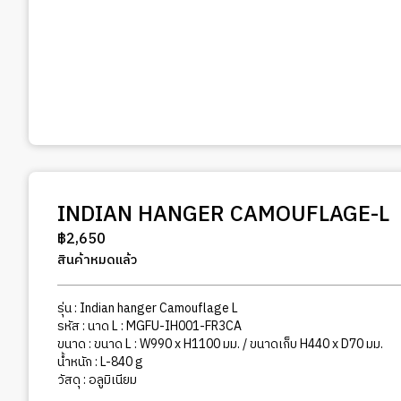
INDIAN HANGER CAMOUFLAGE-L
฿
2,650
สินค้าหมดแล้ว
รุ่น : Indian hanger Camouflage L
รหัส : นาด L : MGFU-IH001-FR3CA
ขนาด : ขนาด L : W990 x H1100 มม. / ขนาดเก็บ H440 x D70 มม.
น้ำหนัก : L-840 g
วัสดุ : อลูมิเนียม