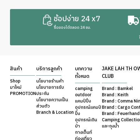
ช้อปง่าย 24 x7
ซื้อของได้ตลอด 24 ชม.
สินค้า
บริการลูกค้า
บทความ
JAKE LAH TH O
ทั้งหมด
CLUB
Shop
นโยบายร้านค้า
มาใหม่
นโยบายการรับ
camping
Brand : Bamkel
PROMOTION
ประกัน
outdoor
Brand : Keith
นโยบายความเป็น
แคมป์ปิ้ง
Brand : Comma Ni
ส่วนตัว
อุปกรณ์แคมป์
Brand : Cargo Con
Branch & Location
ปิ้ง
Brand : Feuerhand
อุปกรณ์เดิน
Camping Collection 
ป่า
และถุงน้ำ
กางเต็นท์
ท่องเที่ยว