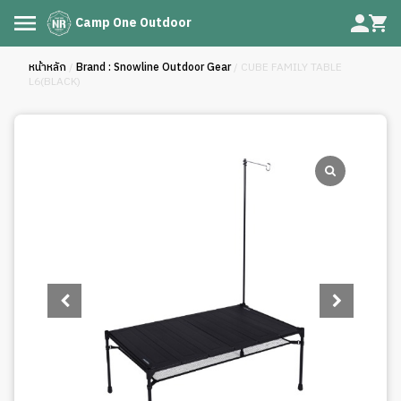
Camp One Outdoor
หน้าหลัก
/
Brand : Snowline Outdoor Gear
/ CUBE FAMILY TABLE
L6(BLACK)