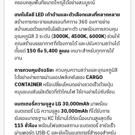
ครอบคลุมพื้นที่ขนาดใหญ่ได้อย่างสมบูรณ์
เทคโนโลยี LED เก้าด้านและตัวเลือกแสงที่หลากหลาย
สร้างการกระจายแสงรอบทิศทาง 360 องศาอย่าง
สม่ำเสมอด้วยเทคโนโลยีเฉพาะตัว มาพร้อมการควบคุม
อุณหภูมิสี 3 ระดับ (
3000K, 4500K, 6000K
) ช่วยให้
คุณสร้างบรรยากาศที่ต้องการได้ และปรับความสว่างได้
ตั้งแต่
150 ถึง 5,400 ลูเมน
เหมาะสำหรับทุกการใช้
งาน
การควบคุมอัจฉริยะ
ควบคุมความสว่างและอุณหภูมิสี
ได้อย่างง่ายดายผ่านแอปพลิเคชันของ
CARGO
CONTAINER
หรือเปลี่ยนโหมดอย่างรวดเร็วด้วยปุ่ม
หมุนแบบสัมผัสเดียวที่ตัวโคมไฟ ใช้งานง่ายไม่ซับซ้อน
แบตเตอรี่ความจุสูง LG 30,000mAh
มาพร้อม
แบตเตอรี่ LG ความจุสูง
30,000mAh
ที่ได้รับการ
รับรองมาตรฐาน KC ใช้งานได้ต่อเนื่องนานสูงสุดถึง
115 ชั่วโมง
พร้อมไฟแสดงสถานะแบตเตอรี่ ชาร์จเร็ว
ผ่านพอร์ต USB-C และยังเป็นแบตเตอรี่สำรองสำหรับ