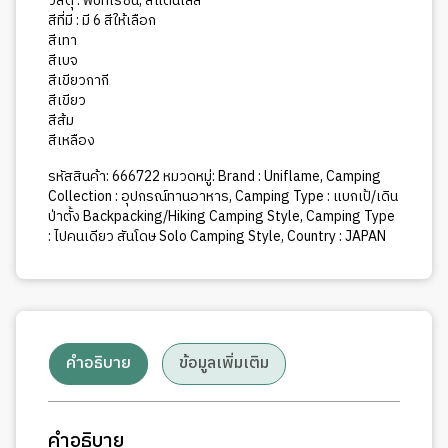
ชิ้น
วัสดุ : พีบีทีเรซิน, สแตนเลส
สีที่มี : มี 6 สีให้เลือก
สีเทา
สีเบจ
สีเขียวกากี
สีเขียว
สีส้ม
สีเหลือง
รหัสสินค้า:
666722
หมวดหมู่:
Brand : Uniflame
,
Camping
Collection : อุปกรณ์ทานอาหาร
,
Camping Type : แบกเป้/เดิน
ป่าตั้ง Backpacking/Hiking Camping Style
,
Camping Type
: ไปคนเดียว สันโดษ Solo Camping Style
,
Country : JAPAN
คำอธิบาย
ข้อมูลเพิ่มเติม
คำอธิบาย