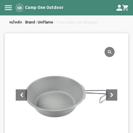
Camp One Outdoor
หน้าหลัก
/
Brand : Uniflame
/ Color sierra cup 900 gray