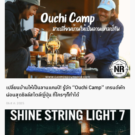
เปลี่ยนบ้านให้เป็นลานแคมป์! รู้จัก “Ouchi Camp” เทรนด์พัก
ผ่อนสุดชิลล์สไตล์ญี่ปุ่น ที่ใครๆก็ทำได้
06 ส.ค. 2025