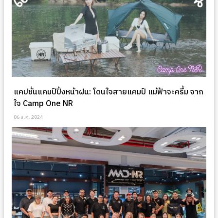
แคปชั่นแคมป์ปิ้งหน้าฝน: โดนใจสายแคมป์ แม้ฟ้าจะครึ้ม จาก
ใจ Camp One NR
06 ส.ค. 2024