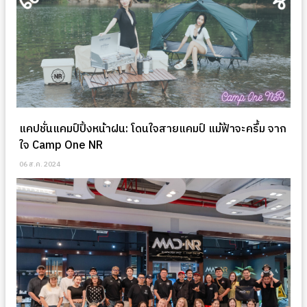
แคปชั่นแคมป์ปิ้งหน้าฝน: โดนใจสายแคมป์ แม้ฟ้าจะครึ้ม จาก
ใจ Camp One NR
06 ส.ค. 2024