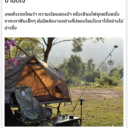
บำบัดใจ
เคยสังเกตไหมว่า ความเงียบของป่า หรือเสียงไฟลุกพรึบพรั่บ
จากเตาฟืนเล็กๆ มันมีพลังบางอย่างที่ปลอบโยนใจเราได้อย่างไม่
น่าเชื่อ