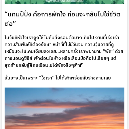
“แคมป์ปิ้ง คือการพักใจ ก่อนจะกลับไปใช้ชีวิต
ต่อ”
ในวันที่หัวใจเราถูกใช้ไปกับสิ่งรอบตัวมากเกินไป งานที่เร่งเร้า
ความสัมพันธ์ที่ต้องรักษา หน้าที่ที่ไม่มีวันจบ ความวุ่นวายที่ดู
เหมือนจะไม่เคยเงียบลงเลย…หลายครั้งเราพยายาม “พัก” ด้วย
การนอนดูซีรีส์ พักผ่อนในห้าง หรือเลื่อนมือถือไปเรื่อยๆ แต่
สุดท้ายกลับรู้สึกเหมือนไม่ได้พักจริงๆสักที
นั่นอาจเป็นเพราะ “ใจเรา” ไม่ได้พักพร้อมกับร่างกายเลย