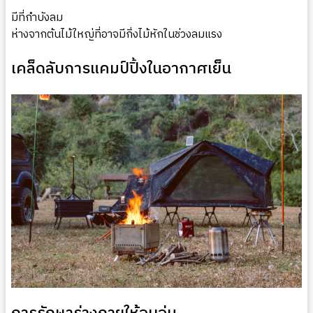
มีที่กำบังลม
ห่างจากต้นไม้ใหญ่ที่อาจมีกิ่งไม้หักในช่วงลมแรง
เคล็ดลับการแคมป์ปิ้งในอากาศเย็น