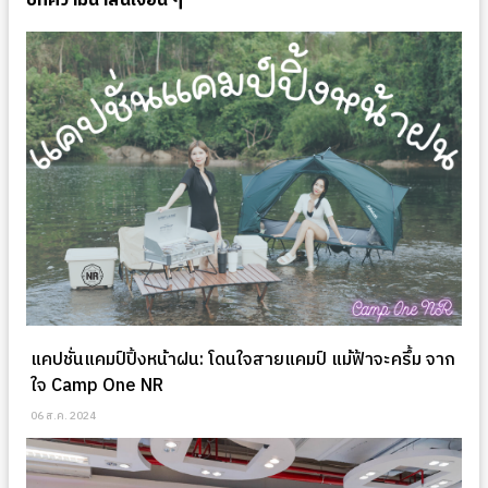
บทความน่าสนใจอื่น ๆ
แคปชั่นแคมป์ปิ้งหน้าฝน: โดนใจสายแคมป์ แม้ฟ้าจะครึ้ม จาก
ใจ Camp One NR
06 ส.ค. 2024