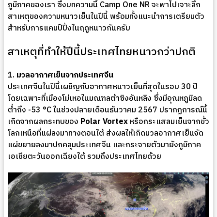
ภูมิภาคของเรา ซึ่งบทความนี้ Camp One NR จะพาไปเจาะลึก
สาเหตุของความหนาวเย็นในปีนี้ พร้อมทั้งแนะนำการเตรียมตัว
สำหรับการแคมป์ปิ้งในฤดูหนาวกันครับ
สาเหตุที่ทำให้ปีนี้ประเทศไทยหนาวกว่าปกติ
1.
มวลอากาศเย็นจากประเทศจีน
ประเทศจีนในปีนี้เผชิญกับอากาศหนาวเย็นที่สุดในรอบ 30 ปี
โดยเฉพาะที่เมืองโม่เหอในมณฑลต้าซิงอันหลิง ซึ่งมีอุณหภูมิลด
ต่ำถึง -53 °C ในช่วงปลายเดือนธันวาคม 2567 ปรากฏการณ์นี้
เกิดจากผลกระทบของ
Polar Vortex
หรือกระแสลมเย็นจากขั้ว
โลกเหนือที่แผ่ลงมาทางตอนใต้ ส่งผลให้เกิดมวลอากาศเย็นจัด
แผ่ขยายลงมาปกคลุมประเทศจีน และกระจายตัวมายังภูมิภาค
เอเชียตะวันออกเฉียงใต้ รวมถึงประเทศไทยด้วย