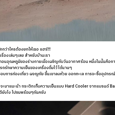
ักกว่าใครต้องยกให้เธอ แฮร่!!!
่เรื่องเล่นๆเลย สำหรับบ้านเรา
ดทอนอุณหภูมิของร่างกายเมื่อเผชิญกับวันอากาศร้อน หนึ่งในนั้นคือการ
มารถรักษาความเย็นของเครื่องดื่มไว้ได้นานๆ
อบการท่องเที่ยว ผจญภัย ขึ้นเขาลงห้วย ออกทะเล การจะซื้ออุปกรณ์ออ
จะมาแนะนำ กระติกเก็บความเย็นแบบ Hard Cooler จากแบรนด์ Ba
ยังไง ไปชมพร้อมๆกันครับ