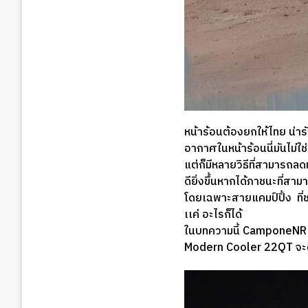
หน้าร้อนต้องยกให้ไทย น่าร
อากาศในหน้าร้อนนี่มันไม่ใช
แต่ก็มีหลายวิธีที่สามารถล
ดียิ่งขึ้นหากได้ภาชนะที่สา
โดยเฉพาะสายแคมป์ปิ้ง ที่ช
เเค่ อะไรก็ได้
ในบทความนี้ CamponeNR 
Modern Cooler 22QT จะดี