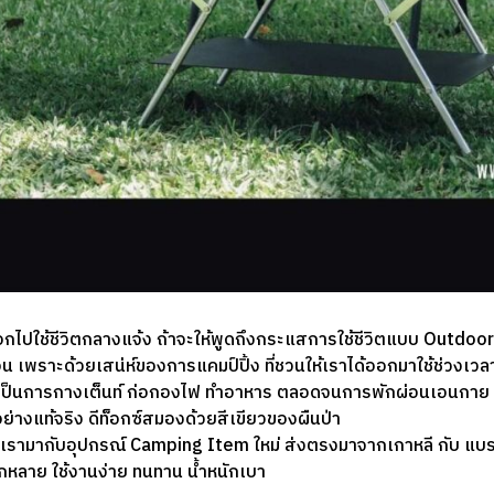
ไปใช้ชีวิตกลางแจ้ง ถ้าจะให้พูดถึงกระแสการใช้ชีวิตแบบ Outdoor L
อน เพราะด้วยเสน่ห์ของการแคมป์ปิ้ง ที่ชวนให้เราได้ออกมาใช้ช่วงเ
จะเป็นการกางเต็นท์ ก่อกองไฟ ทำอาหาร ตลอดจนการพักผ่อนเอนกาย
ย่างแท้จริง ดีท็อกซ์สมองด้วยสีเขียวของผืนป่า
เรามากับอุปกรณ์ Camping Item ใหม่ ส่งตรงมาจากเกาหลี กับ แบร
กหลาย ใช้งานง่าย ทนทาน น้ำหนักเบา