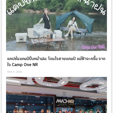
แคปชั่นแคมป์ปิ้งหน้าฝน: โดนใจสายแคมป์ แม้ฟ้าจะครึ้ม จาก
ใจ Camp One NR
06 ส.ค. 2024