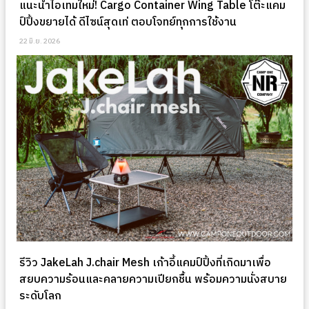
แนะนำไอเทมใหม่! Cargo Container Wing Table โต๊ะแคม
ป์ปิ้งขยายได้ ดีไซน์สุดเท่ ตอบโจทย์ทุกการใช้งาน
22 มิ.ย. 2026
รีวิว JakeLah J.chair Mesh เก้าอี้แคมป์ปิ้งที่เกิดมาเพื่อ
สยบความร้อนและคลายความเปียกชื้น พร้อมความนั่งสบาย
ระดับโลก