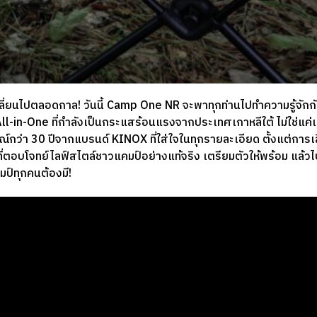
ี่ยนไปตลอดกาล! วันนี้ Camp One NR จะพาทุกท่านไปทำความรู้จักก
l-in-One ที่กำลังเป็นกระแสร้อนแรงจากประเทศเกาหลีใต้ ไม่ใช่แค่
กว่า 30 ปีจากแบรนด์ KINOX ที่ใส่ใจในทุกรายละเอียด ตั้งแต่การเล
ตอบโจทย์ไลฟ์สไตล์ชาวแคมป์อย่างแท้จริง เตรียมตัวให้พร้อม แล้วไปด
มป์ทุกคนต้องมี!