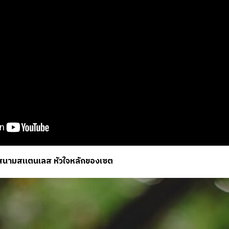
สนามสแตนเลส หัวใจหลักของเซต