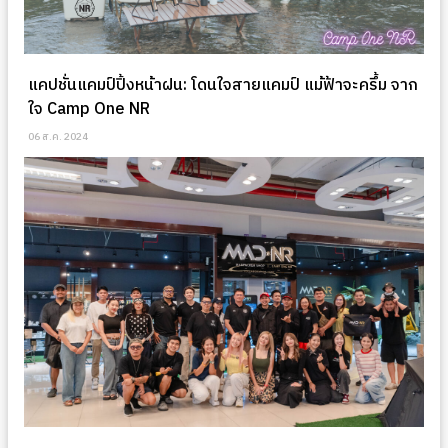
แคปชั่นแคมป์ปิ้งหน้าฝน: โดนใจสายแคมป์ แม้ฟ้าจะครึ้ม จาก
ใจ Camp One NR
06 ส.ค. 2024