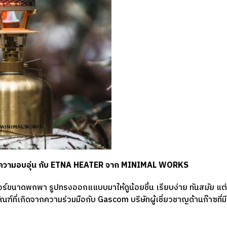
วยความอบอุ่น กับ ETNA HEATER จาก MINIMAL WORKS
์ขนาดพกพา รูปทรงออกแแบบมาให้ดูน้อยชิ้น เรียบง่าย ทันสมัย แต่ใ
ฑ์ที่เกิดจากความร่วมมือกับ Gascom บริษัทผู้เชี่ยวชาญด้านก๊าซที