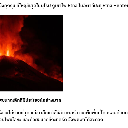
ังคุกรุ่น ที่ใหญ่ที่สุดในยุโรป ภูเขาไฟ Etna ในอิตาลีปะทุ Etna Heater
สขนาดเล็กที่มีประโยชน์อย่างมาก
งานได้ง่ายที่สุด แม้จะเล็กแต่ก็มีฮีตเตอร์ เติมเต็มพื้นที่โดยรอบด้วย
ด้วยโฟมโลหะ และด้วยขนาดที่กะทัดรัด จึงพกพาได้สะดวก