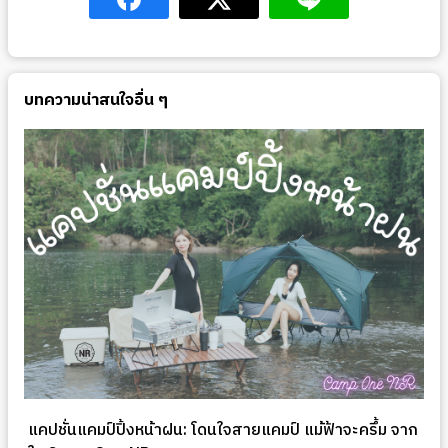
บทความน่าสนใจอื่น ๆ
แคปชั่นแคมป์ปิ้งหน้าฝน: โดนใจสายแคมป์ แม้ฟ้าจะครึ้ม จาก