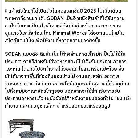
สินค้าตัวใหม่ที่ได้เปิดตัวในคอลเลคชั่นปี 2023 ไปเมื่อเดือน
พฤษภาที่ผ่านมา โต๊ะ SOBAN เป็นอีกหนึ่งสินค้าที่ได้รับความ
สนใจ โดยจะเป็นสไตล์เกาหลีดั้งเดิมสำหรับทานอาหารของ
ขุนนางในสมัยก่อน โดย Minimal Works ได้ออกแบบใหม่ใน
สไตล์แคมป์ปิ้งเพื่อใช้งานที่หลากหลายมากยิ่งขึ้น
SOBAN แบบดั้งเดิมนั้นเป็นโต๊ะคล้ายถาดเล็ก มักเป็นไม้ ใช้ใน
ประเทศเกาหลีสำหรับใส่อาหารและเป็นโต๊ะรับประทานอาหาร
แยกกัน โดยทั่วไปจะทำจากไม้วอลนัท ไม้สน หรือแป๊ะก๊วย ซึ่ง
มักได้มาจากพื้นที่ท้องถิ่นของช่างไม้ งานแกะสลักและภาพ
จิตรกรรมฝาผนังที่แสดงภาพโซบันถูกพบในสุสานที่มีอายุย้อน
ไปถึงสมัยอาณาจักรโกกูรยอ นอกจากจะใช้สำหรับการรับ
ประทานอาหารแล้ว โซบังยังใช้สำหรับงานขนของทั่วไป เช่น โต๊ะ
ทำงาน และแท่นบูชาเล็กๆ สำหรับสวดมนต์หรือจุดธูป