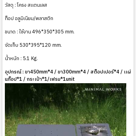
วัสดุ : โครง สเเตนเลส
ท็อป อลูมิเนียม/พลาสติก
ขนาด : ใช้งาน 496*350*305 mm.
จัดเก็บ 530*395*120 mm.
น้ำหนัก : 5.1 Kg.
อุปกรณ์ : ขา450mm*4 / ขา300mm*4 / สต็อปเปอร์*4 / เเผ่
นท็อป*1 / กระเป๋า*1/เฟรม*1unit