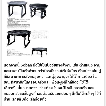
นอกจากนี้ Soban ยังใช้เป็นปัจจัยทางสังคม เช่น ตำแหน่ง อายุ
และเพศ เป็นตัวกำหนดว่าใครนั่งร่วมโต๊ะกับใคร ตัวอย่างเช่น ผู้
ที่มีสถานะทางสังคมสูงกว่าและผู้สูงอายุจะใช้โต๊ะคนเดียว ใน
ขณะที่สมาชิกในครอบครัวและเพื่อนฝูงที่ใกล้ชิดจะใช้โต๊ะ
เดียวกัน นั่นหมายความว่าแต่ละบ้านจะมีโซบันหลายตัว และ
ครอบครัวชนชั้นสูงที่คอยต้อนรับแขกบ่อยๆ ก็เก็บโต๊ะเล็กๆ ไว้ที่
บ้านหลายสิบถึงหลักร้อยตัว